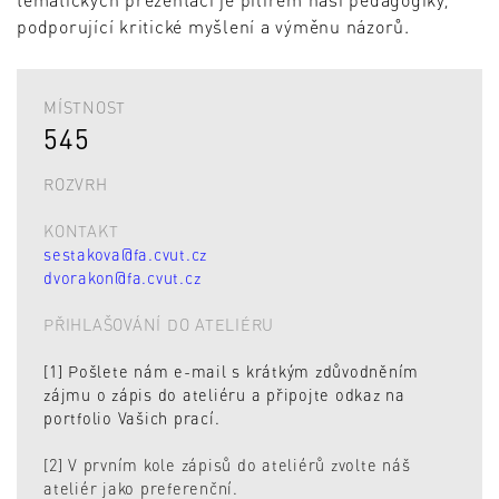
podporující kritické myšlení a výměnu názorů.
MÍSTNOST
545
ROZVRH
KONTAKT
sestakova@fa.cvut.cz
dvorakon@fa.cvut.cz
PŘIHLAŠOVÁNÍ DO ATELIÉRU
[1] Pošlete nám e-mail s krátkým zdůvodněním
zájmu o zápis do ateliéru a připojte odkaz na
portfolio Vašich prací.
[2] V prvním kole zápisů do ateliérů zvolte náš
ateliér jako preferenční.