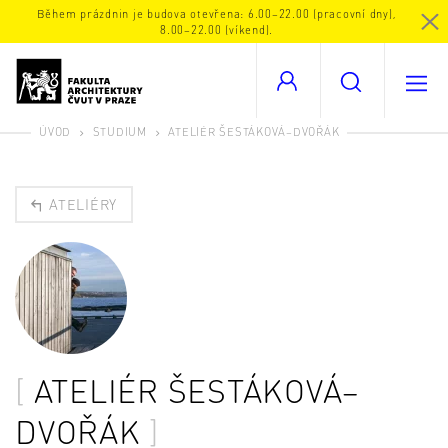
Během prázdnin je budova otevřena: 6.00–22.00 (pracovní dny),
8.00–22.00 (víkend).
ÚVOD
STUDIUM
ATELIÉR ŠESTÁKOVÁ–DVOŘÁK
ATELIÉRY
ATELIÉR ŠESTÁKOVÁ–
DVOŘÁK