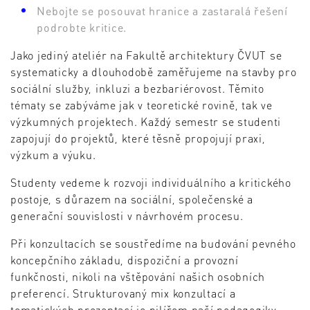
Nebojte se posouvat hranice a zastaralá řešení
podrobte kritice.
Jako jediný ateliér na Fakultě architektury ČVUT se
systematicky a dlouhodobě zaměřujeme na stavby pro
sociální služby, inkluzi a bezbariérovost. Těmito
tématy se zabýváme jak v teoretické rovině, tak ve
výzkumných projektech. Každý semestr se studenti
zapojují do projektů, které těsně propojují praxi,
výzkum a výuku.
Studenty vedeme k rozvoji individuálního a kritického
postoje, s důrazem na sociální, společenské a
generační souvislosti v návrhovém procesu.
Při konzultacích se soustředíme na budování pevného
koncepčního základu, dispoziční a provozní
funkčnosti, nikoli na vštěpování našich osobních
preferencí. Strukturovaný mix konzultací a
tematických prezentací je pilířem naší pedagogiky,