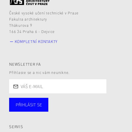
České vysoké učení technické v Praze
Fakulta architektury
Thákurova 9
166 34 Praha 6 - Dejvice
KOMPLETNÍ KONTAKTY
NEWSLETTER FA
Přihlaste se a nic vám neunikne.
PŘIHLÁSIT SE
Studující
Zaměstnané
Alumni
Veřejnost
Zájemce* kyně o studium
SERVIS