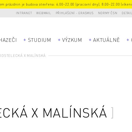
m prázdnin je budova otevřena: 6.00–22.00 (pracovní dny), 8.00–22.00 (víkend
INTRANET
WEBMAIL
PŘIHLÁŠENÍ - ERASMUS
NORMY ČSN
DETAI
HAZEČI
STUDIUM
VÝZKUM
AKTUÁLNĚ
KOSTELECKÁ X MALÍNSKÁ
CKÁ X MALÍNSKÁ