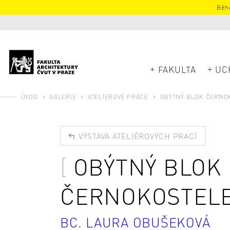
Běhe
FAKULTA
UC
ÚVOD
GALERIE
ATELIÉROVÉ PRÁCE
OBÝTNÝ BLOK ČERNO
VÝSTAVA ATELIÉROVÝCH PRACÍ
OBÝTNÝ BLOK
ČERNOKOSTELE
BC. LAURA OBUŠEKOVÁ