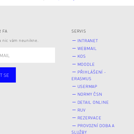
 FA
SERVIS
 a nic vám neunikne.
INTRANET
WEBMAIL
KOS
MOODLE
PŘIHLÁŠENÍ -
T SE
ERASMUS
cí
Zaměstnané
USERMAP
Veřejnost
NORMY ČSN
e* kyně o studium
DETAIL ONLINE
RUV
REZERVACE
PROVOZNÍ DOBA A
SLUŽBY