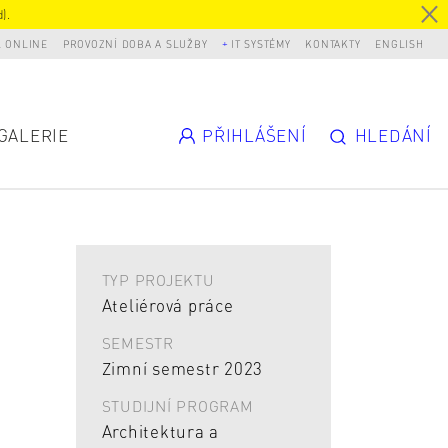
).
L ONLINE
PROVOZNÍ DOBA A SLUŽBY
IT SYSTÉMY
KONTAKTY
ENGLISH
GALERIE
PŘIHLÁŠENÍ
HLEDÁNÍ
TYP PROJEKTU
Ateliérová práce
SEMESTR
Zimní semestr 2023
STUDIJNÍ PROGRAM
Architektura a