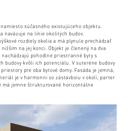
 namiesto súčasného existujúceho objektu.
 naväzuje na línie okolitých budov.
výškové rozdiely okolia a má plynule prechádzať
 nižším na jej konci. Objekt je členený na dva
 nachádzajú pohodlné priestranné byty s
h budovy kvôli ich potenciálu. V suteréne budovy
 priestory pre oba bytové domy. Fasáda je jemná,
eriál je v harmonni so zástavboiu v okolí, parter
rý má jemne štrukturované horizontálne