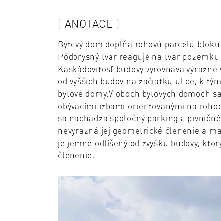
ANOTACE
Bytový dom dopĺňa rohovú parcelu bloku
Pôdorysný tvar reaguje na tvar pozemku a
Kaskádovitosť budovy vyrovnáva výrazné 
od vyšších budov na začiatku ulice, k tým
bytové domy.V oboch bytových domoch sa
obývacími izbami orientovanými na rohoc
sa nachádza spoločný parking a pivničné
nevýrazná jej geometrické členenie a mat
je jemne odlíšený od zvyšku budovy, kto
členenie.