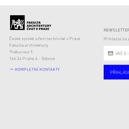
NEWSLETTER
České vysoké učení technické v Praze
Přihlaste se
Fakulta architektury
Thákurova 9
166 34 Praha 6 - Dejvice
KOMPLETNÍ KONTAKTY
PŘIHLÁSI
Studují
Alumni
Zájemc