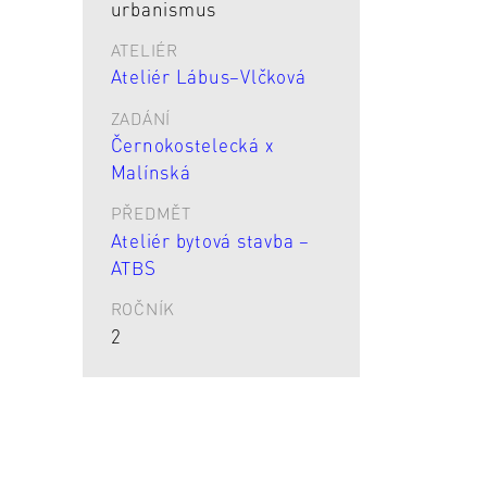
urbanismus
ATELIÉR
Ateliér Lábus–Vlčková
ZADÁNÍ
Černokostelecká x
Malínská
PŘEDMĚT
Ateliér bytová stavba –
ATBS
ROČNÍK
2