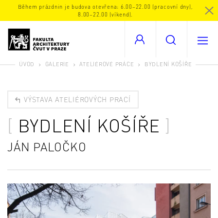
Během prázdnin je budova otevřena: 6.00–22.00 (pracovní dny),
8.00–22.00 (víkend).
ÚVOD
GALERIE
ATELIÉROVÉ PRÁCE
BYDLENÍ KOŠÍŘE
VÝSTAVA ATELIÉROVÝCH PRACÍ
BYDLENÍ KOŠÍŘE
JÁN PALOČKO