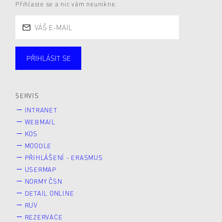
Přihlaste se a nic vám neunikne.
PŘIHLÁSIT SE
Studující
Zaměstnané
Alumni
Veřejnost
Zájemce* kyně o studium
SERVIS
INTRANET
WEBMAIL
KOS
MOODLE
PŘIHLÁŠENÍ - ERASMUS
USERMAP
NORMY ČSN
DETAIL ONLINE
RUV
REZERVACE