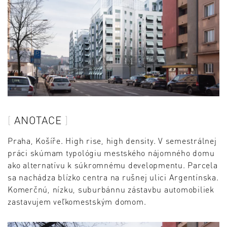
ANOTACE
Praha, Košíře. High rise, high density. V semestrálnej
práci skúmam typológiu mestského nájomného domu
ako alternatívu k súkromnému developmentu. Parcela
sa nachádza blízko centra na rušnej ulici Argentínska.
Komerčnú, nízku, suburbánnu zástavbu automobiliek
zastavujem veľkomestským domom.