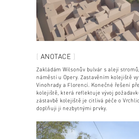
ANOTACE
Zakládám Wilsonův bulvár s alejí stromů,
náměstí u Opery. Zastavěním kolejiště v
Vinohrady a Florencí. Konečné řešení př
kolejiště, která reflektuje vývoj požada
zástavbě kolejiště je citlivá péče o Vrch
doplňuji ji nezbytnými prvky.