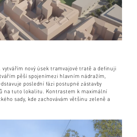
 vytvářím nový úsek tramvajové tratě a definuji
ytvářím pěší spojenímezi hlavním nádražím,
edstavuje poslední fázi postupné zástavby
vků na tuto lokalitu. Kontrastem k maximální
lického sady, kde zachovávám většinu zeleně a