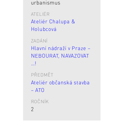
urbanismus
ATELIÉR
Ateliér Chalupa &
Holubcová
ZADÁNÍ
Hlavní nádraží v Praze –
NEBOURAT, NAVAZOVAT
…!
PŘEDMĚT
Ateliér občanská stavba
– ATO
ROČNÍK
2