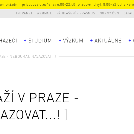
m prázdnin je budova otevřena: 6.00–22.00 (pracovní dny), 8.00–22.00 (víkend
INTRANET
WEBMAIL
PŘIHLÁŠENÍ - ERASMUS
NORMY ČSN
DETAI
HAZEČI
STUDIUM
VÝZKUM
AKTUÁLNĚ
ZE - NEBOURAT, NAVAZOVAT...!
ŽÍ V PRAZE -
ZOVAT...!