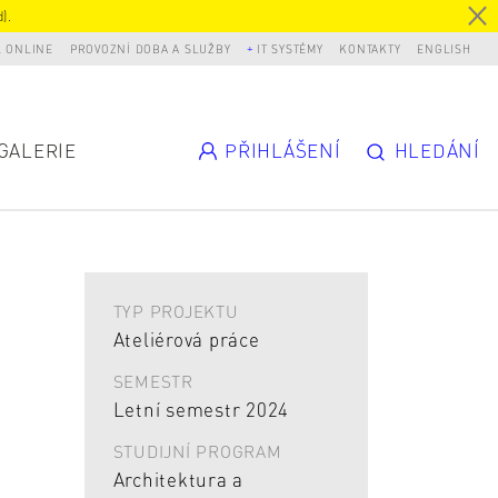
).
L ONLINE
PROVOZNÍ DOBA A SLUŽBY
IT SYSTÉMY
KONTAKTY
ENGLISH
GALERIE
PŘIHLÁŠENÍ
HLEDÁNÍ
TYP PROJEKTU
Ateliérová práce
SEMESTR
Letní semestr 2024
STUDIJNÍ PROGRAM
Architektura a