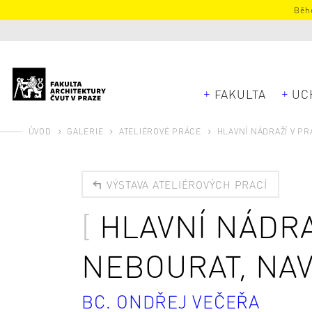
Běhe
FAKULTA
UC
ÚVOD
GALERIE
ATELIÉROVÉ PRÁCE
HLAVNÍ NÁDRAŽÍ V PRA
VÝSTAVA ATELIÉROVÝCH PRACÍ
HLAVNÍ NÁDRA
NEBOURAT, NAVA
BC. ONDŘEJ VEČEŘA