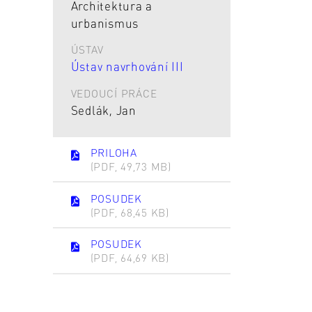
Architektura a
urbanismus
ÚSTAV
Ústav navrhování III
VEDOUCÍ PRÁCE
Sedlák, Jan
PRILOHA
(PDF, 49,73 MB)
POSUDEK
(PDF, 68,45 KB)
POSUDEK
(PDF, 64,69 KB)