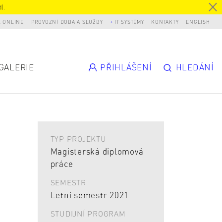
).
L ONLINE
PROVOZNÍ DOBA A SLUŽBY
IT SYSTÉMY
KONTAKTY
ENGLISH
GALERIE
PŘIHLÁŠENÍ
HLEDÁNÍ
TYP PROJEKTU
Magisterská diplomová
práce
SEMESTR
Letní semestr 2021
STUDIJNÍ PROGRAM