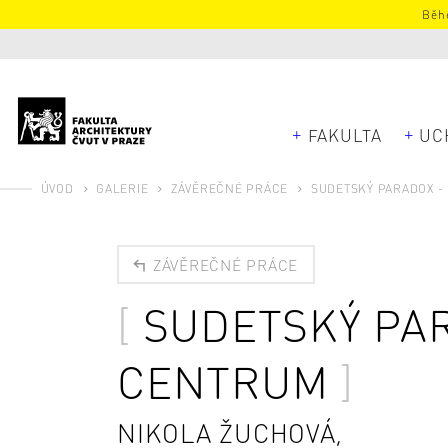
Běhe
FAKULTA
UC
ÚVOD
GALERIE
ZÁVĚREČNÉ PRÁCE
SUDETSKÝ PARADOX - 
ZÁVĚREČNÉ PRÁCE
SUDETSKÝ PAR
CENTRUM
NIKOLA ŽUCHOVÁ,