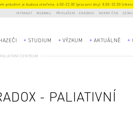
m prázdnin je budova otevřena: 6.00–22.00 (pracovní dny), 8.00–22.00 (víkend
INTRANET
WEBMAIL
PŘIHLÁŠENÍ - ERASMUS
NORMY ČSN
DETAI
HAZEČI
STUDIUM
VÝZKUM
AKTUÁLNĚ
PALIATIVNÍ CENTRUM
ADOX - PALIATIVNÍ