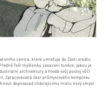
tivního centra, které umisťuje do části areálu
Předně řeší myšlenku zasazení funkce, jakou je
dustriální architektury a hledá svůj postoj vůči
lí. Zpracovávaná část průmyslového komplexu
chnout doposavad chátrajícímu místu nový smysl