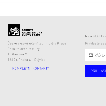
NEWSLETTER
České vysoké učení technické v Praze
Přihlaste se
Fakulta architektury
Thákurova 9
166 34 Praha 6 - Dejvice
KOMPLETNÍ KONTAKTY
PŘIHLÁSI
Studují
Alumni
Zájemc