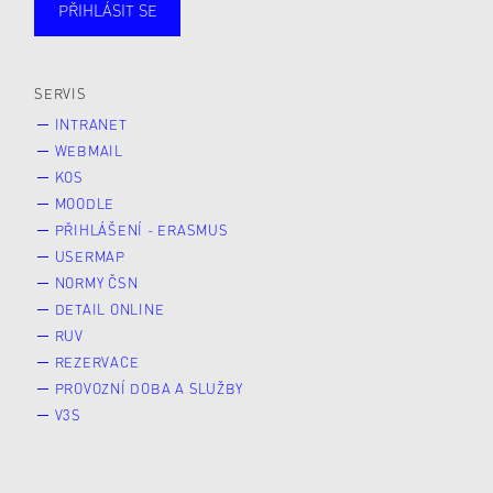
PŘIHLÁSIT SE
Studující
Zaměstnané
Alumni
Veřejnost
Zájemce* kyně o studium
SERVIS
INTRANET
WEBMAIL
KOS
MOODLE
PŘIHLÁŠENÍ - ERASMUS
USERMAP
NORMY ČSN
DETAIL ONLINE
RUV
REZERVACE
PROVOZNÍ DOBA A SLUŽBY
V3S