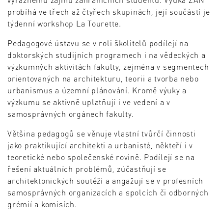
probíhá ve třech až čtyřech skupinách, její součástí je
týdenní workshop La Tourette.
Pedagogové ústavu se v roli školitelů podílejí na
doktorských studijních programech i na vědeckých a
výzkumných aktivitách fakulty, zejména v segmentech
orientovaných na architekturu, teorii a tvorba nebo
urbanismus a územní plánování. Kromě výuky a
výzkumu se aktivně uplatňují i ve vedení a v
samosprávných orgánech fakulty.
Většina pedagogů se věnuje vlastní tvůrčí činnosti
jako praktikující architekti a urbanisté, někteří i v
teoretické nebo společenské rovině. Podílejí se na
řešení aktuálních problémů, zúčastňují se
architektonických soutěží a angažují se v profesních
samosprávných organizacích a spolcích či odborných
grémií a komisích.