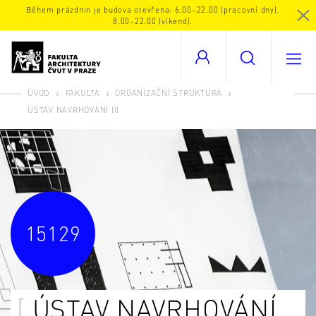
Během prázdnin je budova otevřena: 6.00–22.00 (pracovní dny),
8.00–22.00 (víkend).
ÚVOD
FAKULTA
ORGANIZAČNÍ STRUKTURA
ÚSTAV NAVRHOVÁNÍ III
15129
ÚSTAV NAVRHOVÁNÍ