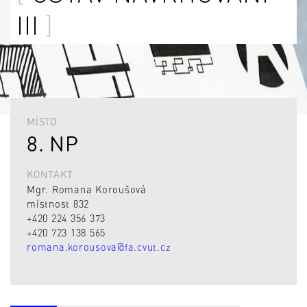
III
MÍSTO
8. NP
KONTAKT
Mgr. Romana Koroušová
místnost 832
+420 224 356 373
+420 723 138 565
romana.korousova@fa.cvut.cz