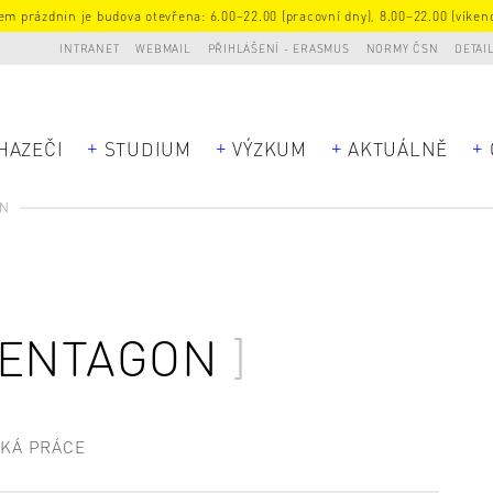
m prázdnin je budova otevřena: 6.00–22.00 (pracovní dny), 8.00–22.00 (víkend
INTRANET
WEBMAIL
PŘIHLÁŠENÍ - ERASMUS
NORMY ČSN
DETAI
HAZEČI
STUDIUM
VÝZKUM
AKTUÁLNĚ
ON
PENTAGON
SKÁ PRÁCE