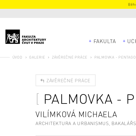
Běhe
FAKULTA
UC
ÚVOD
GALERIE
ZÁVĚREČNÉ PRÁCE
PALMOVKA - PENTAG
ZÁVĚREČNÉ PRÁCE
PALMOVKA - 
VILÍMKOVÁ MICHAELA
ARCHITEKTURA A URBANISMUS, BAKALÁŘ