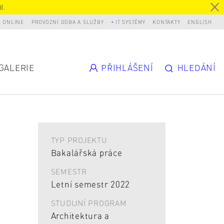
).
L ONLINE
PROVOZNÍ DOBA A SLUŽBY
IT SYSTÉMY
KONTAKTY
ENGLISH
GALERIE
PŘIHLÁŠENÍ
HLEDÁNÍ
TYP PROJEKTU
Bakalářská práce
SEMESTR
Letní semestr 2022
STUDIJNÍ PROGRAM
Architektura a