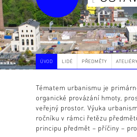
ÚVOD
LIDÉ
PŘEDMĚTY
ATELIÉR
Tématem urbanismu je primárně 
organické provázání hmoty, pr
veřejný prostor. Výuka urbanis
ročníku v rámci řetězu předmět
principu předmět – příčiny – pr