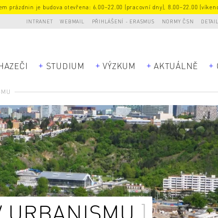
m prázdnin je budova otevřena: 6.00–22.00 (pracovní dny), 8.00–22.00 (víkend
INTRANET
WEBMAIL
PŘIHLÁŠENÍ - ERASMUS
NORMY ČSN
DETAI
HAZEČI
STUDIUM
VÝZKUM
AKTUÁLNĚ
SMU
V URBANISMU