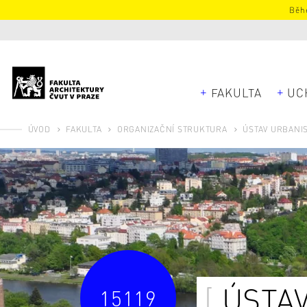
Běhe
FAKULTA
UC
ÚVOD
FAKULTA
ORGANIZAČNÍ STRUKTURA
ÚSTAV URBANI
ÚSTA
15119