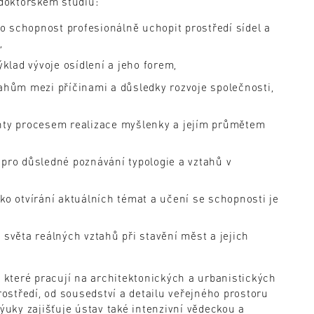
doktorském studiu:
e o schopnost profesionálně uchopit prostředí sídel a
,
ýklad vývoje osídlení a jeho forem,
ahům mezi příčinami a důsledky rozvoje společnosti,
enty procesem realizace myšlenky a jejím průmětem
 pro důsledné poznávání typologie a vztahů v
ako otvírání aktuálních témat a učení se schopnosti je
o světa reálných vztahů při stavění měst a jejich
, které pracují na architektonických a urbanistických
středí, od sousedství a detailu veřejného prostoru
uky zajišťuje ústav také intenzivní vědeckou a