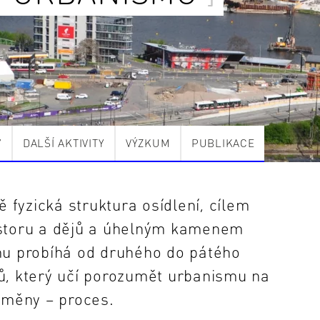
Y
DALŠÍ AKTIVITY
VÝZKUM
PUBLIKACE
fyzická struktura osídlení, cílem
ostoru a dějů a úhelným kamenem
mu probíhá od druhého do pátého
ů, který učí porozumět urbanismu na
oměny – proces.