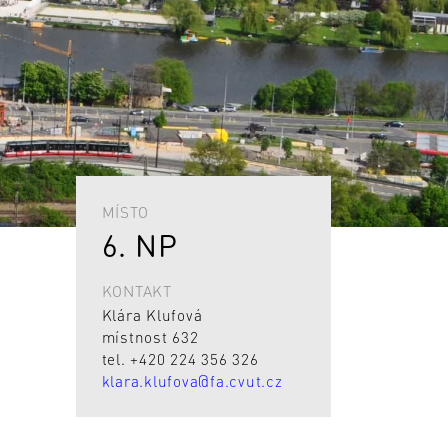
MÍSTO
6. NP
KONTAKT
Klára Klufová
místnost 632
tel. +420 224 356 326
klara.klufova@fa.cvut.cz