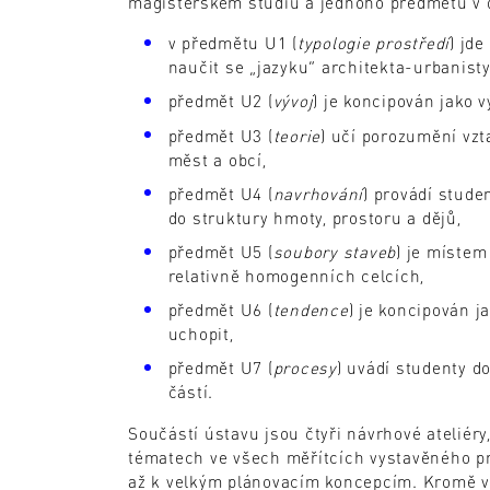
magisterském studiu a jednoho předmětu v 
v předmětu U1 (
typologie prostředí
) jd
naučit se „jazyku“ architekta-urbanisty
předmět U2 (
vývoj
) je koncipován jako v
předmět U3 (
teorie
) učí porozumění vzt
měst a obcí,
předmět U4 (
navrhování
) provádí stud
do struktury hmoty, prostoru a dějů,
předmět U5 (
soubory staveb
) je místem
relativně homogenních celcích,
předmět U6 (
tendence
) je koncipován j
uchopit,
předmět U7 (
procesy
) uvádí studenty d
částí.
Součástí ústavu jsou čtyři návrhové ateliéry
tématech ve všech měřítcích vystavěného pro
až k velkým plánovacím koncepcím. Kromě vý