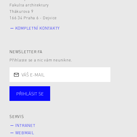
Fakulta architektury
Thákurova 9
166 34 Praha 6 - Dejvice
KOMPLETNÍ KONTAKTY
NEWSLETTER FA
Přihlaste se a nic vám neunikne.
PŘIHLÁSIT SE
Studující
Zaměstnané
Alumni
Veřejnost
Zájemce* kyně o studium
SERVIS
INTRANET
WEBMAIL