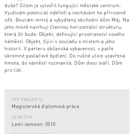
duše? Cílem je vytvořit fungující městské centrum.
Využívám potenciál nábřeží a nechávám ho přirozeně
ožít. Bourám mrtvý a vybydlený obchodní dům Máj. Na
jeho místě navrhuji členitou horizontální strukturu,
která žít bude. Objekt, definující prostranství nového
náměstí. Objekt, žijící v souladu s místem a jeho
historií. V parteru občanská vybavenost, v patře
skromné pavlačové bydlení. Do rušné ulice uzavřená
hmota, do náměstí rozmanitá. Dům dvou tváří. Dům
pro lidi.
TYP PROJEKTU
Magisterská diplomová práce
SEMESTR
Letní semestr 2010