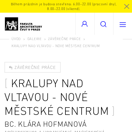
Během prázdnin je budova otevřena: 6.00–22.00 (pracovní dny),
8.00–22.00 (víkend).
ÚVOD
GALERIE
ZÁVĚREČNÉ PRÁCE
KRALUPY NAD VLTAVOU - NOVÉ MĚSTSKÉ CENTRUM
ZÁVĚREČNÉ PRÁCE
KRALUPY NAD
VLTAVOU - NOVÉ
MĚSTSKÉ CENTRUM
BC. KLÁRA HOFMANOVÁ