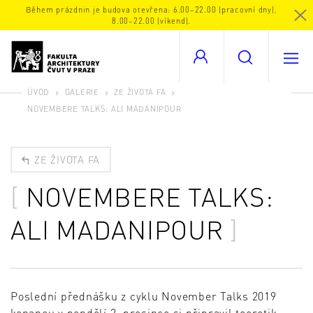
Během prázdnin je budova otevřena: 6.00–22.00 (pracovní dny),
8.00–22.00 (víkend).
ÚVOD
GALERIE
ZE ŽIVOTA FA
NOVEMBERE TALKS: ALI MADANIPOUR
ZE ŽIVOTA FA
NOVEMBERE TALKS:
ALI MADANIPOUR
Poslední přednášku z cyklu November Talks 2019
konanou v pondělí 2. prosince si připravil teoretik