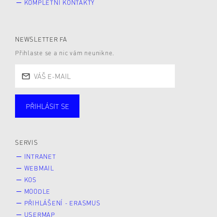
KOMPLETNÍ KONTAKTY
NEWSLETTER FA
Přihlaste se a nic vám neunikne.
PŘIHLÁSIT SE
Studující
Zaměstnané
Alumni
Veřejnost
Zájemce* kyně o studium
SERVIS
INTRANET
WEBMAIL
KOS
MOODLE
PŘIHLÁŠENÍ - ERASMUS
USERMAP