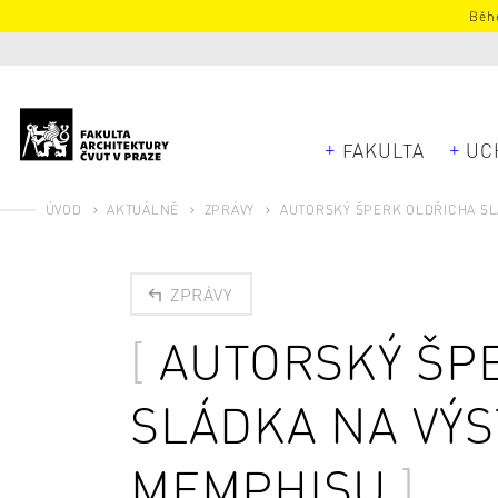
Běhe
FAKULTA
UC
ÚVOD
AKTUÁLNĚ
ZPRÁVY
AUTORSKÝ ŠPERK OLDŘICHA SL
ZPRÁVY
AUTORSKÝ ŠP
SLÁDKA NA VÝS
MEMPHISU