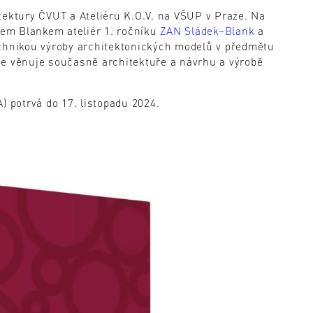
tektury ČVUT a Ateliéru K.O.V. na VŠUP v Praze. Na
em Blankem ateliér 1. ročníku
ZAN Sládek–Blank
a
echnikou výroby architektonických modelů v předmětu
e věnuje současně architektuře a návrhu a výrobě
potrvá do 17. listopadu 2024.