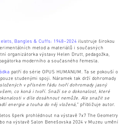
elets, Bangles & Cuffs: 1948–2024
ilustruje širokou
perimentálních metod a materiálů i současných
stní organizátorka výstavy Helen Drutt, pedagožka,
opagátorka moderního a současného řemesla.
ládka
patří do série OPUS HUMANUM. Ta se pokouší o
 pouze studenými spoji. Náramek tak drží dohromady
složených v přísném řádu tvoří dohromady jasný
všem, co koná i tvoří. Snaží se o dokonalost, které
konalosti v díle dosáhnout nemůže. Ale snažit se
adlí energie a touha do něj vložená,
“ přibližuje autor.
letos šperk prohlédnout na výstavě 7x7 The Geometry
ebo na výstavě Salon Benešovska 2024 v Muzeu umění