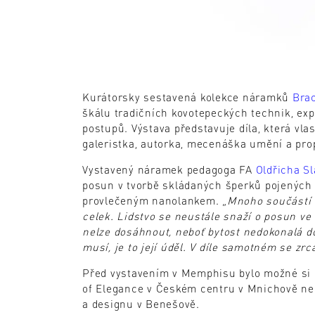
Kurátorsky sestavená kolekce náramků
Brac
škálu tradičních kovotepeckých technik, ex
postupů. Výstava představuje díla, která vla
galeristka, autorka, mecenáška umění a pr
Vystavený náramek pedagoga FA
Oldřicha S
posun v tvorbě skládaných šperků pojených
provlečeným nanolankem. „
Mnoho součástí 
celek. Lidstvo se neustále snaží o posun ve 
nelze dosáhnout, neboť bytost nedokonalá do
musí, je to její úděl. V díle samotném se zrc
Před vystavením v Memphisu bylo možné si 
of Elegance v Českém centru v Mnichově n
a designu v Benešově.