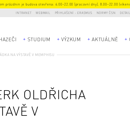
m prázdnin je budova otevřena: 6.00–22.00 (pracovní dny), 8.00–22.00 (víkend
INTRANET
WEBMAIL
PŘIHLÁŠENÍ - ERASMUS
NORMY ČSN
DETAI
HAZEČI
STUDIUM
VÝZKUM
AKTUÁLNĚ
ÁDKA NA VÝSTAVĚ V MEMPHISU
ERK OLDŘICHA
TAVĚ V