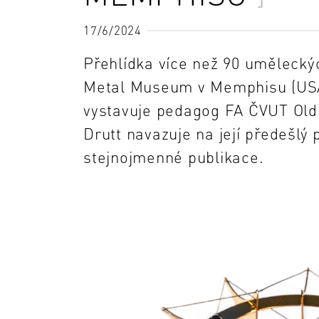
17/6/2024
Přehlídka více než 90 umělecký
Metal Museum v Memphisu (USA
vystavuje pedagog FA ČVUT Oldř
Drutt navazuje na její předešlý
stejnojmenné publikace.