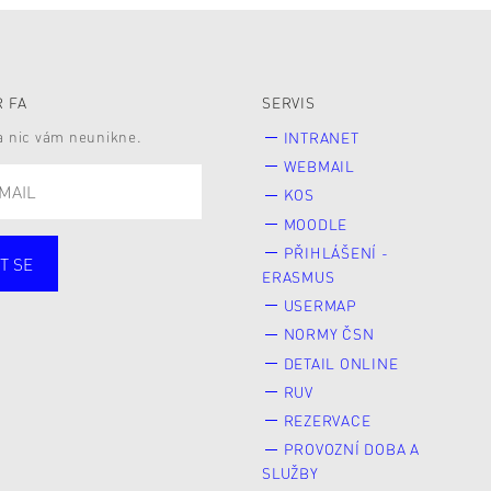
 FA
SERVIS
 a nic vám neunikne.
INTRANET
WEBMAIL
KOS
MOODLE
PŘIHLÁŠENÍ -
T SE
ERASMUS
cí
Zaměstnané
USERMAP
Veřejnost
NORMY ČSN
e* kyně o studium
DETAIL ONLINE
RUV
REZERVACE
PROVOZNÍ DOBA A
SLUŽBY