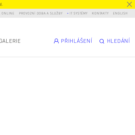
).
L ONLINE
PROVOZNÍ DOBA A SLUŽBY
IT SYSTÉMY
KONTAKTY
ENGLISH
GALERIE
PŘIHLÁŠENÍ
HLEDÁNÍ