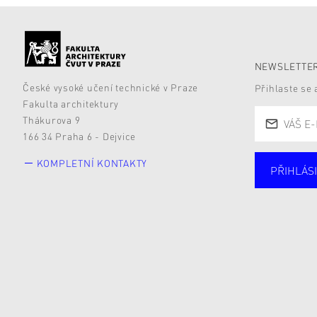
NEWSLETTER
České vysoké učení technické v Praze
Přihlaste se
Fakulta architektury
Thákurova 9
166 34 Praha 6 - Dejvice
KOMPLETNÍ KONTAKTY
PŘIHLÁSI
Studují
Alumni
Zájemc