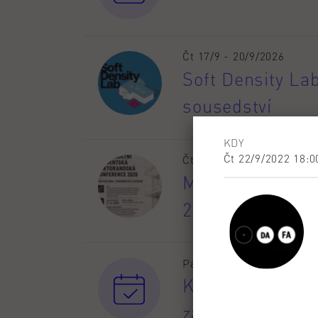
Čt 17/9 - 20/9/2026
Soft Density La
sousedství
KDY
Čt 22/9/2022 18:0
Čt 17/9/2026
Mezifakultní st
2026 - Architekt
Pá 18/9/2026
Konečný termín
zapsaných v LS