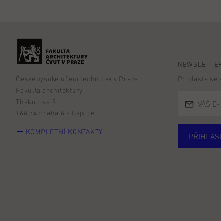
NEWSLETTER
České vysoké učení technické v Praze
Přihlaste se
Fakulta architektury
Thákurova 9
166 34 Praha 6 - Dejvice
KOMPLETNÍ KONTAKTY
PŘIHLÁSI
Studují
Alumni
Zájemc