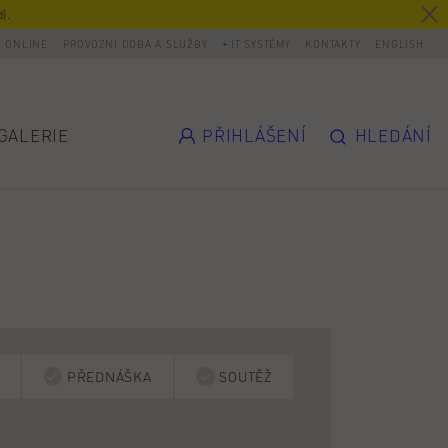
).
L ONLINE
PROVOZNÍ DOBA A SLUŽBY
IT SYSTÉMY
KONTAKTY
ENGLISH
GALERIE
PŘIHLÁŠENÍ
HLEDÁNÍ
PŘEDNÁŠKA
SOUTĚŽ