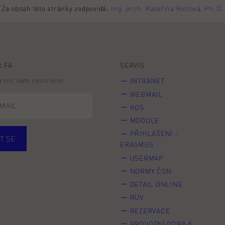
Za obsah této stránky zodpovídá:
Ing. arch. Kateřina Rottová, Ph.D.
 FA
SERVIS
 a nic vám neunikne.
INTRANET
WEBMAIL
KOS
MOODLE
PŘIHLÁŠENÍ -
T SE
ERASMUS
cí
Zaměstnané
USERMAP
Veřejnost
NORMY ČSN
e* kyně o studium
DETAIL ONLINE
RUV
REZERVACE
PROVOZNÍ DOBA A