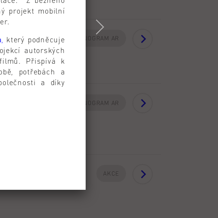
olace. Z běžného
ný projekt mobilní
er.
HARMONOGRAM AR
a
,
který podněcuje
ojekcí autorských
filmů. Přispívá k
době, potřebách a
olečnosti a díky
HARMONOGRAM AR
AKCE