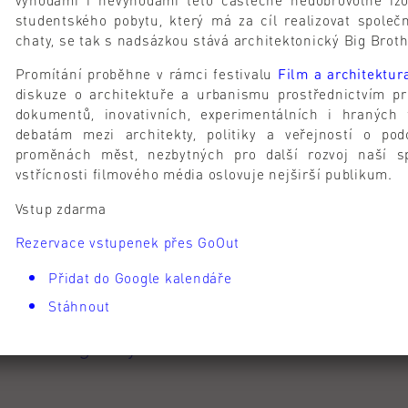
výhodami i nevýhodami této částečně nedobrovolné iz
studentského pobytu, který má za cíl realizovat společ
chaty, se tak s nadsázkou stává architektonický Big Broth
Promítání proběhne v rámci festivalu
Film a architektur
kého roku
diskuze o architektuře a urbanismu prostřednictvím pr
dokumentů, inovativních, experimentálních i hraných 
debatám mezi architekty, politiky a veřejností o po
proměnách měst, nezbytných pro další rozvoj naší sp
vstřícnosti filmového média oslovuje nejširší publikum.
ých kreditů za AR 2025/26 podle
Vstup zdarma
Rezervace vstupenek přes GoOut
Přidat do Google kalendáře
Stáhnout
 19:30
 Thinking Beyond the Market