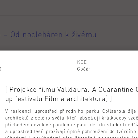
b – Od nocleháren k živému
KDE
0
Gočár
udentská doktorandská konference
Projekce filmu Valldaura. A Quarantine
ura, stavebnictví a inovace
up festivalu Film a architektura)
V rezidenci uprostřed přírodního parku Collserola žij
architektů z celého světa, kteří absolvují krátkodobý vzd
 pro zkoušky z předmětů
příchodem covidové pandemie jsou ale tito studenti odříz
a uprostřed lesů prožívají úplné pohroužení do tvůrčíh
 2025/26