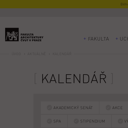
Běhe
FAKULTA
UC
ÚVOD
AKTUÁLNĚ
KALENDÁŘ
KALENDÁŘ
AKADEMICKÝ SENÁT
AKCE
SPA
STIPENDIUM
V