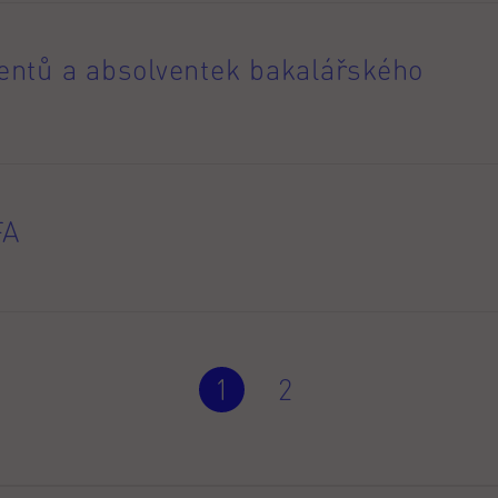
ntů a absolventek bakalářského
FA
1
2