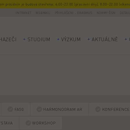
m prázdnin je budova otevřena: 6.00–22.00 (pracovní dny), 8.00–22.00 (víkend
INTRANET
WEBMAIL
PŘIHLÁŠENÍ - ERASMUS
NORMY ČSN
DETAI
HAZEČI
STUDIUM
VÝZKUM
AKTUÁLNĚ
FA50
HARMONOGRAM AR
KONFERENCE
ÝSTAVA
WORKSHOP