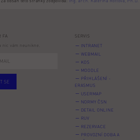
Za obsah této stránky zodpovídá:
Ing. arch. Kateřina Rottová, Ph.D.
 FA
SERVIS
 a nic vám neunikne.
INTRANET
WEBMAIL
KOS
MOODLE
PŘIHLÁŠENÍ -
T SE
ERASMUS
cí
Zaměstnané
USERMAP
Veřejnost
NORMY ČSN
e* kyně o studium
DETAIL ONLINE
RUV
REZERVACE
PROVOZNÍ DOBA A