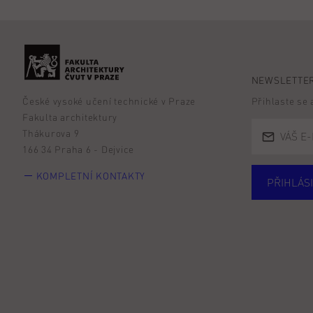
NEWSLETTER
České vysoké učení technické v Praze
Přihlaste se
Fakulta architektury
Thákurova 9
166 34 Praha 6 - Dejvice
KOMPLETNÍ KONTAKTY
PŘIHLÁSI
Studují
Alumni
Zájemc