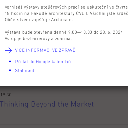
Vernisáž výstavy ateliérových prací se uskuteční ve čtvrt
18 hodin na Fakultě architektury ČVUT. Všichni jste srde
Občerstvení zajišťuje Archicafe.
kého roku
Výstava bude otevřena denně 9.00—18.00 do 28. 6. 2024
Vstup je bezbariérový a zdarma.
VÍCE INFORMACÍ VE ZPRÁVĚ
ých kreditů za AR 2025/26 podle
Přidat do Google kalendáře
Stáhnout
 19:30
 Thinking Beyond the Market