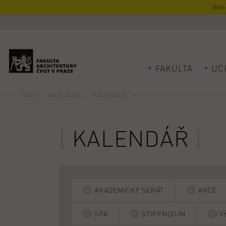
Běhe
FAKULTA
UC
ÚVOD
AKTUÁLNĚ
KALENDÁŘ
KALENDÁŘ
AKADEMICKÝ SENÁT
AKCE
SPA
STIPENDIUM
V