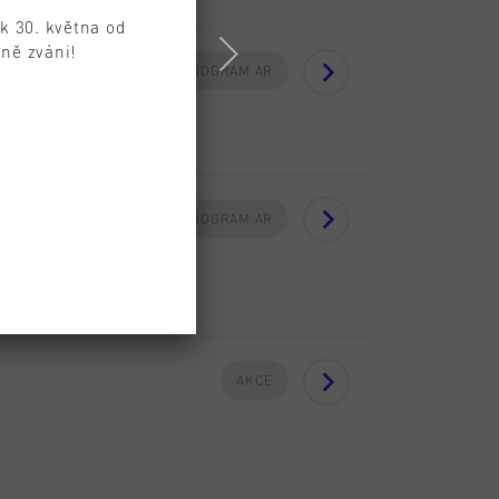
ek 30. května od
čně zváni!
HARMONOGRAM AR
HARMONOGRAM AR
AKCE