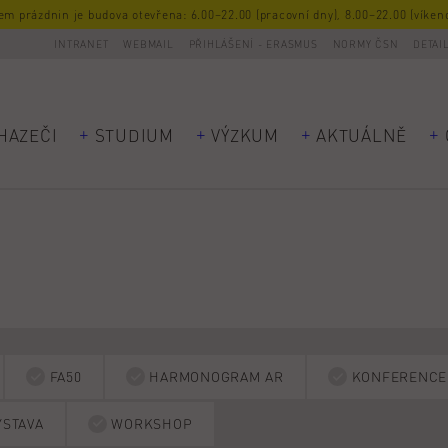
m prázdnin je budova otevřena: 6.00–22.00 (pracovní dny), 8.00–22.00 (víkend
INTRANET
WEBMAIL
PŘIHLÁŠENÍ - ERASMUS
NORMY ČSN
DETAI
HAZEČI
STUDIUM
VÝZKUM
AKTUÁLNĚ
FA50
HARMONOGRAM AR
KONFERENCE
ÝSTAVA
WORKSHOP