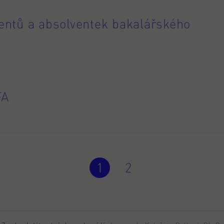
ntů a absolventek bakalářského
FA
1
2