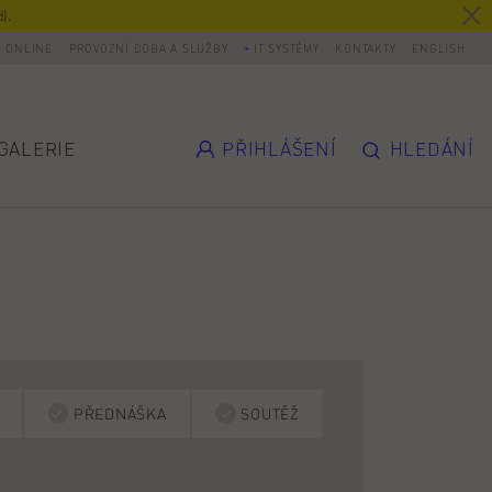
).
L ONLINE
PROVOZNÍ DOBA A SLUŽBY
IT SYSTÉMY
KONTAKTY
ENGLISH
GALERIE
PŘIHLÁŠENÍ
HLEDÁNÍ
PŘEDNÁŠKA
SOUTĚŽ