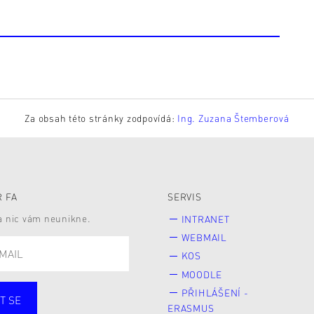
Za obsah této stránky zodpovídá:
Ing. Zuzana Štemberová
 FA
SERVIS
 a nic vám neunikne.
INTRANET
WEBMAIL
KOS
MOODLE
PŘIHLÁŠENÍ -
T SE
ERASMUS