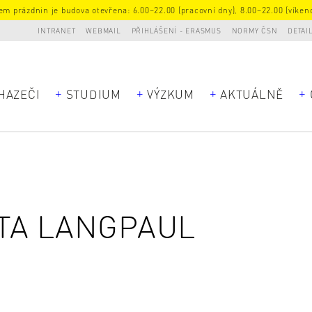
m prázdnin je budova otevřena: 6.00–22.00 (pracovní dny), 8.00–22.00 (víkend
INTRANET
WEBMAIL
PŘIHLÁŠENÍ - ERASMUS
NORMY ČSN
DETAI
HAZEČI
STUDIUM
VÝZKUM
AKTUÁLNĚ
TA LANGPAUL