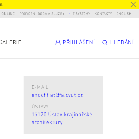
).
L ONLINE
PROVOZNÍ DOBA A SLUŽBY
IT SYSTÉMY
KONTAKTY
ENGLISH
GALERIE
PŘIHLÁŠENÍ
HLEDÁNÍ
E-MAIL
enochhat@fa.cvut.cz
ÚSTAVY
15120 Ústav krajinářské
architektury