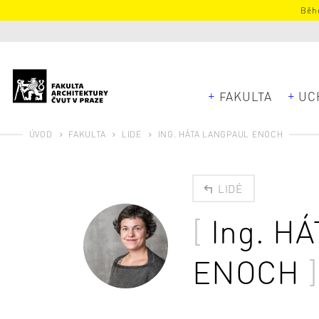
Běhe
FAKULTA
UC
ÚVOD
FAKULTA
LIDÉ
ING. HÁTA LANGPAUL ENOCH
LIDÉ
Ing.
HÁ
ENOCH