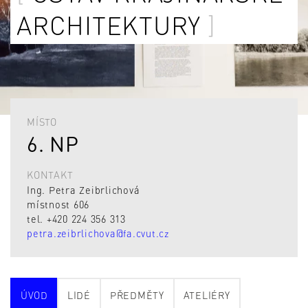
ARCHITEKTURY
MÍSTO
6. NP
KONTAKT
Ing. Petra Zeibrlichová
místnost 606
tel. +420 224 356 313
petra.zeibrlichova@fa.cvut.cz
ÚVOD
LIDÉ
PŘEDMĚTY
ATELIÉRY