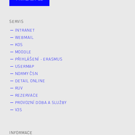
Studující
Zaměstnané
Alumni
Veřejnost
Zájemce* kyně o studium
SERVIS
INTRANET
WEBMAIL
KOS
MOODLE
PŘIHLÁŠENÍ - ERASMUS
USERMAP
NORMY ČSN
DETAIL ONLINE
RUV
REZERVACE
PROVOZNÍ DOBA A SLUŽBY
V3S
INFORMACE