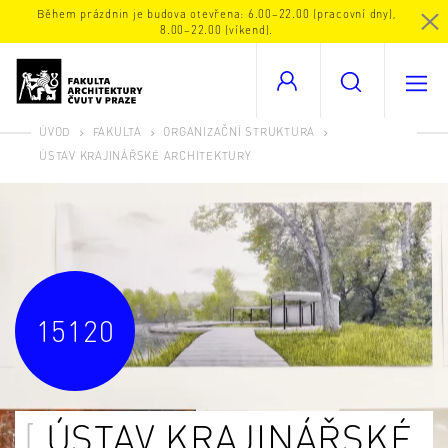
Během prázdnin je budova otevřena: 6.00–22.00 (pracovní dny),
8.00–22.00 (víkend).
ÚVOD
FAKULTA
ORGANIZAČNÍ STRUKTURA
ÚSTAV KRAJINÁŘSKÉ ARCHITEKTURY
15120
ÚSTAV KRAJINÁŘSKÉ