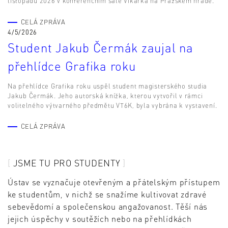
listopadu 2026 v konferenčním sále Vikárka na Pražském hradě.
CELÁ ZPRÁVA
4/5/2026
Student Jakub Čermák zaujal na
přehlídce Grafika roku
Na přehlídce Grafika roku uspěl student magisterského studia
Jakub Čermák. Jeho autorská knížka, kterou vytvořil v rámci
volitelného výtvarného předmětu VT6K, byla vybrána k vystavení.
CELÁ ZPRÁVA
JSME TU PRO STUDENTY
Ústav se vyznačuje otevřeným a přátelským přístupem
ke studentům, v nichž se snažíme kultivovat zdravé
sebevědomí a společenskou angažovanost. Těší nás
jejich úspěchy v soutěžích nebo na přehlídkách