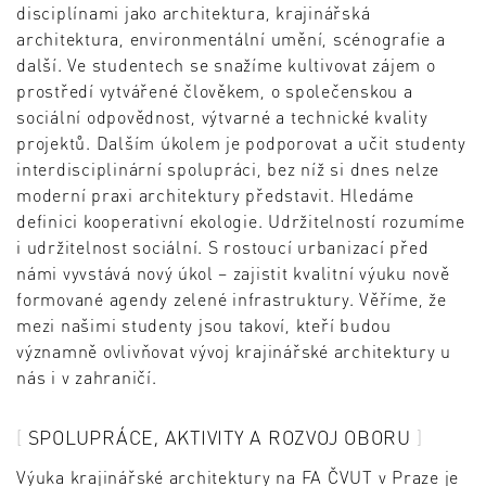
disciplínami jako architektura, krajinářská
architektura, environmentální umění, scénografie a
další. Ve studentech se snažíme kultivovat zájem o
prostředí vytvářené člověkem, o společenskou a
sociální odpovědnost, výtvarné a technické kvality
projektů. Dalším úkolem je podporovat a učit studenty
interdisciplinární spolupráci, bez níž si dnes nelze
moderní praxi architektury představit. Hledáme
definici kooperativní ekologie. Udržitelností rozumíme
i udržitelnost sociální. S rostoucí urbanizací před
námi vyvstává nový úkol – zajistit kvalitní výuku nově
formované agendy zelené infrastruktury. Věříme, že
mezi našimi studenty jsou takoví, kteří budou
významně ovlivňovat vývoj krajinářské architektury u
nás i v zahraničí.
SPOLUPRÁCE, AKTIVITY A ROZVOJ OBORU
Výuka krajinářské architektury na FA ČVUT v Praze je