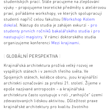
studentských prací.
Stále pracujeme na zlepšování
výuky – propojujeme teoretické předměty s ateliérovou
praxí, pořádáme workshopy, ve kterých spolupracují
studenti napříč celou fakultou (
Workshop Kolem
dokola
). Nástup do studia je zahájen exkurzí -
pro
studenty prvních ročníků bakalářského studia
i
pro
nastupující magistry
. V rámci doktorského studia
organizujeme konferenci
Mezi krajinami
.
GLOBÁLNÍ PERSPEKTIVA
Krajinářská architektura prožívá velký rozvoj ve
vyspělých státech i v zemích třetího světa. Ve
Spojených státech, kolébce oboru, jsou krajinářští
architekti označováni za profesi 21. století. Žijeme v
epoše nazývané antropocén – a krajinářská
architektura často vystupuje v roli „ranhojiče“ území
zdevastovaných lidskou aktivitou. Důležitost praxe
krajinářské architektury pro kvalitu životního