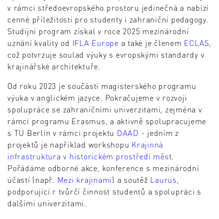
v rámci středoevropského prostoru jedinečná a nabízí
cenné příležitosti pro studenty i zahraniční pedagogy.
Studijní program získal v roce 2025 mezinárodní
uznání kvality od
IFLA Europe
a také je členem
ECLAS
,
což potvrzuje soulad výuky s evropskými standardy v
krajinářské architektuře.
Od roku 2023 je součástí magisterského programu
výuka v anglickém jazyce. Pokračujeme v rozvoji
spolupráce se zahraničními univerzitami, zejména v
rámci programu Erasmus, a aktivně spolupracujeme
s TU Berlin v rámci projektu
DAAD
- jedním z
projektů je například workshopu
Krajinná
infrastruktura v historickém prostředí měs
t.
Pořádáme odborné akce, konference s mezinárodní
účastí (např.
Mezi krajinami
) a soutěž
Laurus
,
podporující r tvůrčí činnost studentů a spolupráci s
dalšími univerzitami.