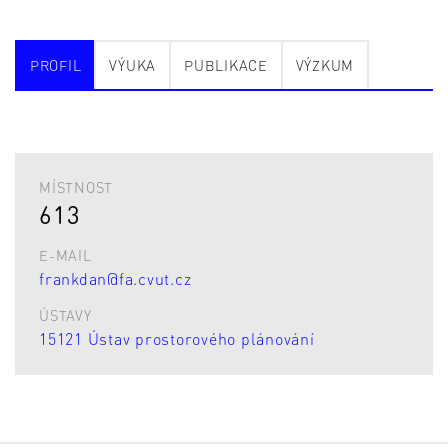
PROFIL
VÝUKA
PUBLIKACE
VÝZKUM
MÍSTNOST
613
E-MAIL
frankdan@fa.cvut.cz
ÚSTAVY
15121 Ústav prostorového plánování