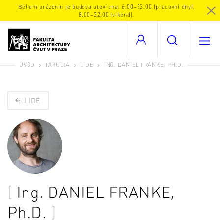
Během prázdnin je budova otevřena: 6.00–22.00 (pracovní dny),
8.00–22.00 (víkend).
ÚVOD
FAKULTA
LIDÉ
ING. DANIEL FRANKE, PH.D.
LIDÉ
Ing.
DANIEL FRANKE
,
Ph.D.