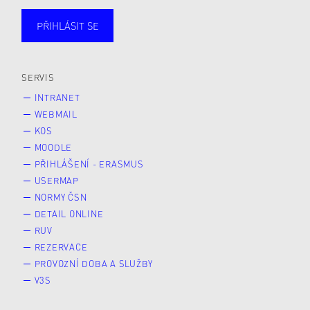
PŘIHLÁSIT SE
Studující
Zaměstnané
Alumni
Veřejnost
Zájemce* kyně o studium
SERVIS
INTRANET
WEBMAIL
KOS
MOODLE
PŘIHLÁŠENÍ - ERASMUS
USERMAP
NORMY ČSN
DETAIL ONLINE
RUV
REZERVACE
PROVOZNÍ DOBA A SLUŽBY
V3S