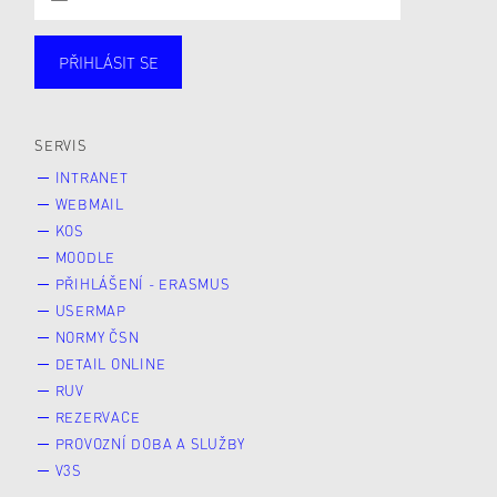
PŘIHLÁSIT SE
Studující
Zaměstnané
Alumni
Veřejnost
Zájemce* kyně o studium
SERVIS
INTRANET
WEBMAIL
KOS
MOODLE
PŘIHLÁŠENÍ - ERASMUS
USERMAP
NORMY ČSN
DETAIL ONLINE
RUV
REZERVACE
PROVOZNÍ DOBA A SLUŽBY
V3S