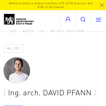
Během prázdnin je budova otevřena: 6.00–22.00 (pracovní dny),
8.00–22.00 (víkend).
ÚVOD
FAKULTA
LIDÉ
ING. ARCH. DAVID PFANN
LIDÉ
Ing. arch.
DAVID PFANN