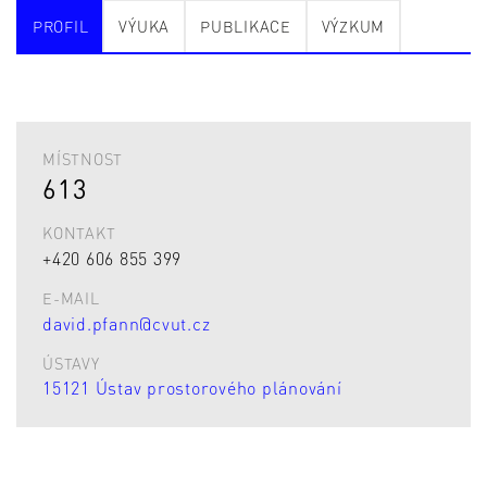
PROFIL
VÝUKA
PUBLIKACE
VÝZKUM
MÍSTNOST
613
KONTAKT
+420 606 855 399
E-MAIL
david.pfann@cvut.cz
ÚSTAVY
15121 Ústav prostorového plánování