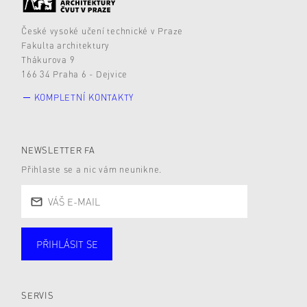
České vysoké učení technické v Praze
Fakulta architektury
Thákurova 9
166 34 Praha 6 - Dejvice
KOMPLETNÍ KONTAKTY
NEWSLETTER FA
Přihlaste se a nic vám neunikne.
PŘIHLÁSIT SE
Studující
Zaměstnané
Alumni
Veřejnost
Zájemce* kyně o studium
SERVIS