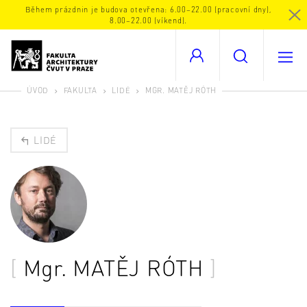
Během prázdnin je budova otevřena: 6.00–22.00 (pracovní dny),
8.00–22.00 (víkend).
ÚVOD
FAKULTA
LIDÉ
MGR. MATĚJ RÓTH
LIDÉ
Mgr.
MATĚJ RÓTH