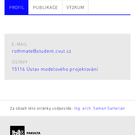
PROFIL
PUBLIKACE
VÝZKUM
E-MAIL
rothmate@student.cvut.cz
ÚSTAVY
15116 Ústav modelového projektování
Za obsah této stránky zodpovídá:
Ing. arch. Saman Saffarian