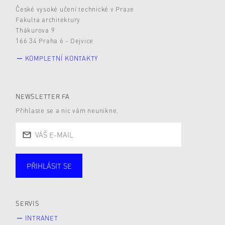
České vysoké učení technické v Praze
Fakulta architektury
Thákurova 9
166 34 Praha 6 - Dejvice
KOMPLETNÍ KONTAKTY
NEWSLETTER FA
Přihlaste se a nic vám neunikne.
PŘIHLÁSIT SE
Studující
Zaměstnané
Alumni
Veřejnost
Zájemce* kyně o studium
SERVIS
INTRANET