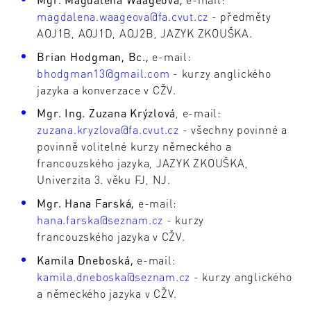
magdalena.waageova@fa.cvut.cz
- předměty
AOJ1B, AOJ1D, AOJ2B, JAZYK ZKOUŠKA.
Brian Hodgman, Bc.,
e-mail:
bhodgman13@gmail.com
- kurzy anglického
jazyka a konverzace v CŽV.
Mgr. Ing. Zuzana Krýzlová
, e-mail:
zuzana.kryzlova@fa.cvut.cz
- všechny povinné a
povinně volitelné kurzy německého a
francouzského jazyka, JAZYK ZKOUŠKA,
Univerzita 3. věku FJ, NJ.
Mgr. Hana Farská,
e-mail:
hana.farska@seznam.cz
- kurzy
francouzského jazyka v CŽV.
Kamila Dneboská,
e-mail:
kamila.dneboska@seznam.cz
- kurzy anglického
a německého jazyka v CŽV.