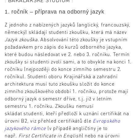
BAKALÁŘSKÉ STUDIUM
1. ročník – příprava na odborný jazyk
Z jednoho z nabízených jazyků (anglický, francouzský,
německý) skládají studenti zkoušku, která má název
Jazyk zkouška
. Absolvování této zkoušky je vstupním
požadavkem pro zápis do kurzů odborného jazyka,
které budou následovat ve 2. nebo 3. ročníku. Termín
zkoušky si studenti zvolí sami, a to obvykle na konci 1.
ročníku (nejpozději do konce zimního semestru 2.
ročníku). Studenti oboru Krajinářská a zahradní
architektura musí tuto zkoušku složit do konce
zimního zkouškového období 1. ročníku, protože mají
odborný jazyk o semestr dříve, t.j. již v letním
semestru 1. ročníku. Zkoušku nemusí
skládat studenti, kteří předloží k uznání certifikát na
úrovni B2, viz přehled certifikátů dle
Evropského
jazykového rámce
(v případě angličtiny je to
např.
First Certificate in English
) nebo na úrovni