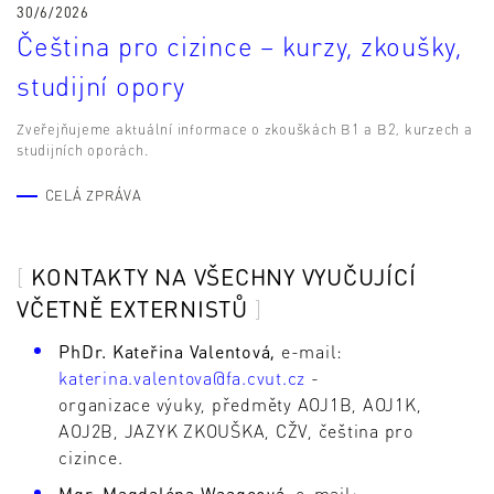
30/6/2026
Čeština pro cizince – kurzy, zkoušky,
studijní opory
Zveřejňujeme aktuální informace o zkouškách B1 a B2, kurzech a
studijních oporách.
CELÁ ZPRÁVA
KONTAKTY NA VŠECHNY VYUČUJÍCÍ
VČETNĚ EXTERNISTŮ
PhDr. Kateřina Valentová,
e-mail:
katerina.valentova@fa.cvut.cz
-
organizace výuky, předměty AOJ1B, AOJ1K,
AOJ2B, JAZYK ZKOUŠKA, CŽV, čeština pro
cizince.
Mgr. Magdaléna Waageová,
e-mail: