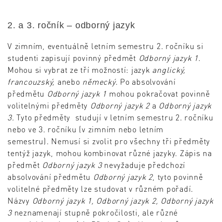
2. a 3. ročník – odborný jazyk
V zimním, eventuálně letním semestru 2. ročníku si
studenti zapisují povinný předmět
Odborný jazyk 1.
Mohou si vybrat ze tří možností: jazyk
anglický,
francouzský,
anebo
německý.
Po absolvování
předmětu
Odborný jazyk 1
mohou pokračovat povinně
volitelnými předměty
Odborný jazyk 2
a
Odborný jazyk
3.
Tyto předměty studují v letním semestru 2. ročníku
nebo ve 3. ročníku (v zimním nebo letním
semestru).
Nemusí si zvolit pro všechny tři předměty
tentýž jazyk, mohou kombinovat různé jazyky. Zápis na
předmět
Odborný jazyk 3
nevyžaduje předchozí
absolvování předmětu
Odborný jazyk 2
, tyto povinně
volitelné předměty lze studovat v různém pořadí.
Názvy
Odborný jazyk 1, Odborný jazyk 2, Odborný jazyk
3
neznamenají stupně pokročilosti, ale různé