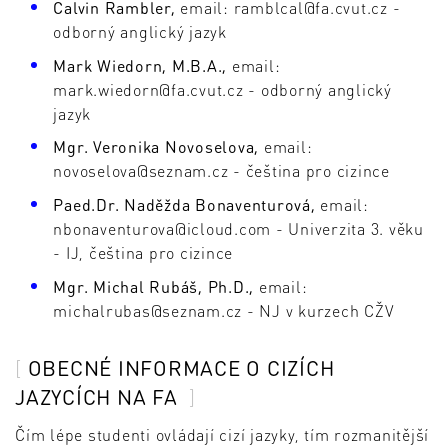
Calvin Rambler,
email: ramblcal@fa.cvut.cz -
odborný anglický jazyk
Mark Wiedorn, M.B.A.,
email:
mark.wiedorn@fa.cvut.cz - odborný anglický
jazyk
Mgr. Veronika Novoselova,
email:
novoselova@seznam.cz - čeština pro cizince
Paed.Dr. Naděžda Bonaventurová,
email:
nbonaventurova@icloud.com - Univerzita 3. věku
- IJ, čeština pro cizince
Mgr. Michal Rubáš, Ph.D.,
email:
michalrubas@seznam.cz - NJ v kurzech CŽV
OBECNÉ INFORMACE O CIZÍCH
JAZYCÍCH NA FA
Čím lépe studenti ovládají cizí jazyky, tím rozmanitější