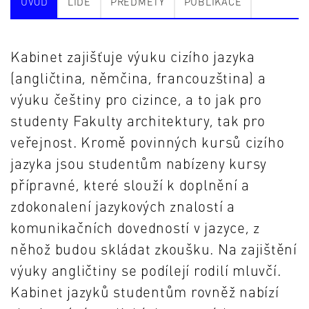
ÚVOD
LIDÉ
PŘEDMĚTY
PUBLIKACE
Kabinet zajišťuje výuku cizího jazyka
(angličtina, němčina, francouzština) a
výuku češtiny pro cizince, a to jak pro
studenty Fakulty architektury, tak pro
veřejnost. Kromě povinných kursů cizího
jazyka jsou studentům nabízeny kursy
přípravné, které slouží k doplnění a
zdokonalení jazykových znalostí a
komunikačních dovedností v jazyce, z
něhož budou skládat zkoušku. Na zajištění
výuky angličtiny se podílejí rodilí mluvčí.
Kabinet jazyků studentům rovněž nabízí