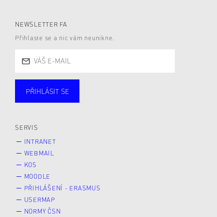
NEWSLETTER FA
Přihlaste se a nic vám neunikne.
PŘIHLÁSIT SE
Studující
Zaměstnané
Alumni
Veřejnost
Zájemce* kyně o studium
SERVIS
INTRANET
WEBMAIL
KOS
MOODLE
PŘIHLÁŠENÍ - ERASMUS
USERMAP
NORMY ČSN