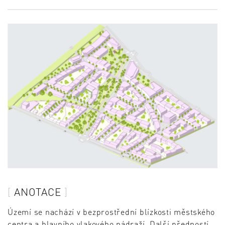
ANOTACE
Území se nachází v bezprostřední blízkosti městského
centra a hlavního vlakového nádraží. Další předností