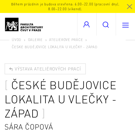
Během prázdnin je budova otevřena: 6.00–22.00 (pracovní dny),
8.00–22.00 (víkend).
ÚVOD
GALERIE
ATELIÉROVÉ PRÁCE
ČESKÉ BUDĚJOVICE LOKALITA U VLEČKY - ZÁPAD
VÝSTAVA ATELIÉROVÝCH PRACÍ
ČESKÉ BUDĚJOVICE
LOKALITA U VLEČKY -
ZÁPAD
SÁRA ČOPOVÁ