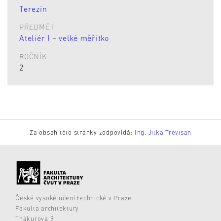
Terezín
PŘEDMĚT
Ateliér I – velké měřítko
ROČNÍK
2
Za obsah této stránky zodpovídá:
Ing. Jitka Trevisan
České vysoké učení technické v Praze
Fakulta architektury
Thákurova 9