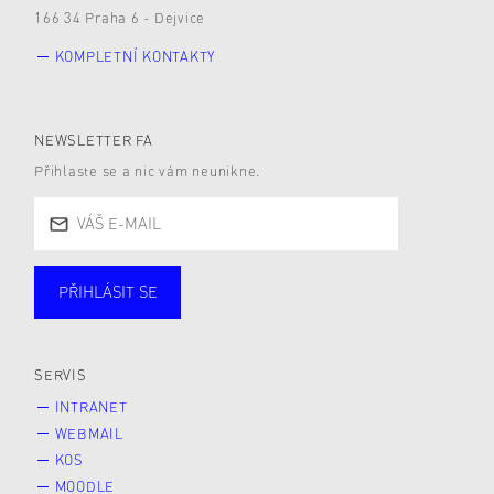
166 34 Praha 6 - Dejvice
KOMPLETNÍ KONTAKTY
NEWSLETTER FA
Přihlaste se a nic vám neunikne.
PŘIHLÁSIT SE
Studující
Zaměstnané
Alumni
Veřejnost
Zájemce* kyně o studium
SERVIS
INTRANET
WEBMAIL
KOS
MOODLE