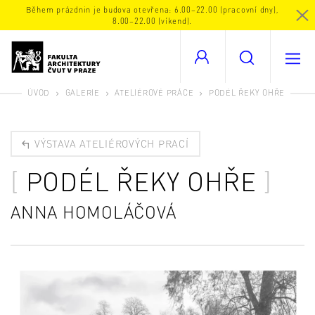
Během prázdnin je budova otevřena: 6.00–22.00 (pracovní dny),
8.00–22.00 (víkend).
ÚVOD
GALERIE
ATELIÉROVÉ PRÁCE
PODÉL ŘEKY OHŘE
VÝSTAVA ATELIÉROVÝCH PRACÍ
PODÉL ŘEKY OHŘE
ANNA HOMOLÁČOVÁ