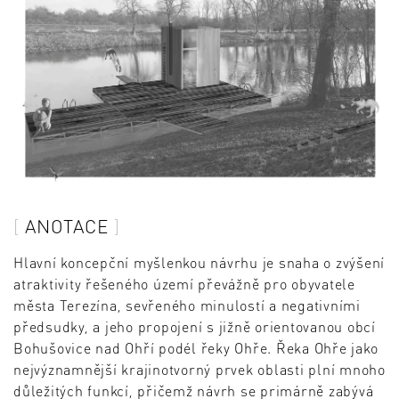
ANOTACE
Hlavní koncepční myšlenkou návrhu je snaha o zvýšení
atraktivity řešeného území převážně pro obyvatele
města Terezína, sevřeného minulostí a negativními
předsudky, a jeho propojení s jižně orientovanou obcí
Bohušovice nad Ohří podél řeky Ohře. Řeka Ohře jako
nejvýznamnější krajinotvorný prvek oblasti plní mnoho
důležitých funkcí, přičemž návrh se primárně zabývá