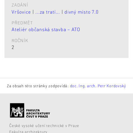
ZADÁNÍ
Vršovice | ...za tratí... | divný místo 7.0
PŘEDMĚT
Ateliér občanská stavba – ATO
ROČNÍK
2
Za obsah této stránky zodpovídá:
doc. Ing. arch. Petr Kordovský
České vysoké učení technické v Praze
Fakulta architektury