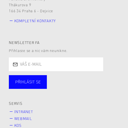
Thákurova 9
166 34 Praha 6 - Dejvice
KOMPLETNÍ KONTAKTY
NEWSLETTER FA
Přihlaste se a nic vám neunikne.
PŘIHLÁSIT SE
Studující
Zaměstnané
Alumni
Veřejnost
Zájemce* kyně o studium
SERVIS
INTRANET
WEBMAIL
KOS