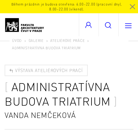
Během prázdnin je budova otevřena: 6.00–22.00 (pracovní dny),
8.00–22.00 (víkend).
ÚVOD
GALERIE
ATELIÉROVÉ PRÁCE
ADMINISTRATÍVNA BUDOVA TRIATRIUM
VÝSTAVA ATELIÉROVÝCH PRACÍ
ADMINISTRATÍVNA
BUDOVA TRIATRIUM
VANDA NEMČEKOVÁ