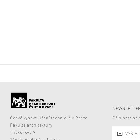
NEWSLETTER
České vysoké učení technické v Praze
Přihlaste se
Fakulta architektury
Thákurova 9
166 34 Praha 6 - Dejvice