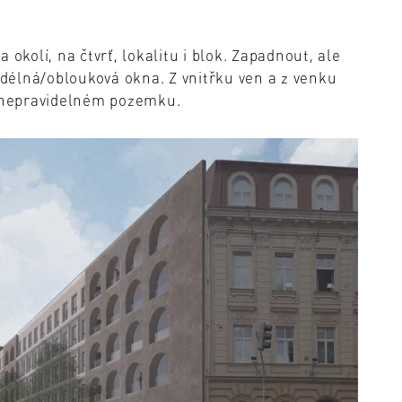
 okolí, na čtvrť, lokalitu i blok. Zapadnout, ale
délná/oblouková okna. Z vnitřku ven a z venku
a nepravidelném pozemku.