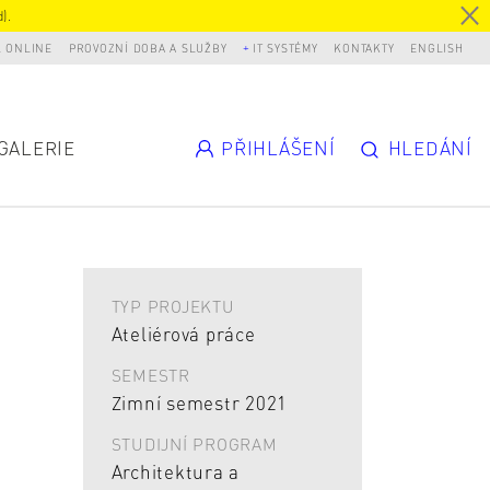
).
L ONLINE
PROVOZNÍ DOBA A SLUŽBY
IT SYSTÉMY
KONTAKTY
ENGLISH
GALERIE
PŘIHLÁŠENÍ
HLEDÁNÍ
TYP PROJEKTU
Ateliérová práce
SEMESTR
Zimní semestr 2021
STUDIJNÍ PROGRAM
Architektura a