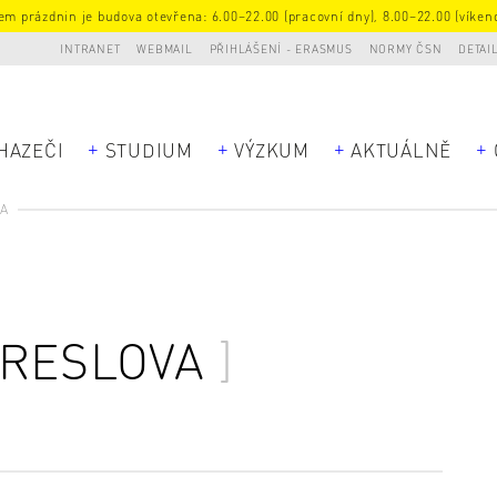
m prázdnin je budova otevřena: 6.00–22.00 (pracovní dny), 8.00–22.00 (víkend
INTRANET
WEBMAIL
PŘIHLÁŠENÍ - ERASMUS
NORMY ČSN
DETAI
HAZEČI
STUDIUM
VÝZKUM
AKTUÁLNĚ
VA
PRESLOVA