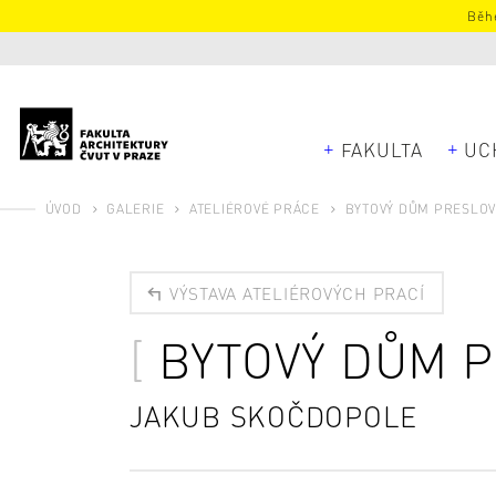
Běhe
FAKULTA
UC
ÚVOD
GALERIE
ATELIÉROVÉ PRÁCE
BYTOVÝ DŮM PRESLO
VÝSTAVA ATELIÉROVÝCH PRACÍ
BYTOVÝ DŮM 
JAKUB SKOČDOPOLE