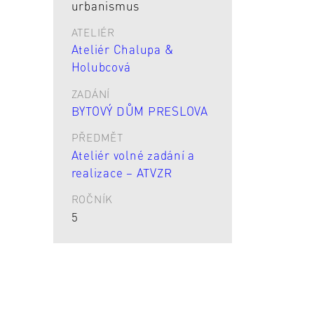
urbanismus
ATELIÉR
Ateliér Chalupa &
Holubcová
ZADÁNÍ
BYTOVÝ DŮM PRESLOVA
PŘEDMĚT
Ateliér volné zadání a
realizace – ATVZR
ROČNÍK
5