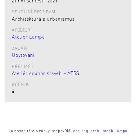
Zimní semestr 2021
STUDIJNÍ PROGRAM
Architektura a urbanismus
ATELIÉR
Ateliér Lampa
ZADÁNÍ
Ubytování
PŘEDMĚT
Ateliér soubor staveb – ATSS
ROČNÍK
4
Za obsah této stránky zodpovídá:
doc. Ing. arch. Radek Lampa