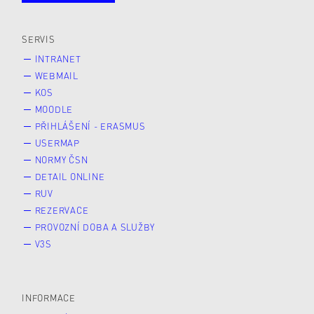
Veřejnost
Zájemce* kyně o studium
SERVIS
INTRANET
WEBMAIL
KOS
MOODLE
PŘIHLÁŠENÍ - ERASMUS
USERMAP
NORMY ČSN
DETAIL ONLINE
RUV
REZERVACE
PROVOZNÍ DOBA A SLUŽBY
V3S
INFORMACE