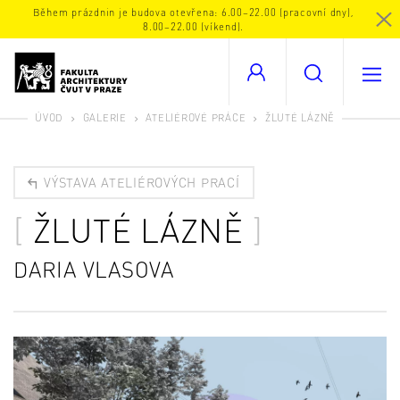
Během prázdnin je budova otevřena: 6.00–22.00 (pracovní dny),
8.00–22.00 (víkend).
ÚVOD
GALERIE
ATELIÉROVÉ PRÁCE
ŽLUTÉ LÁZNĚ
VÝSTAVA ATELIÉROVÝCH PRACÍ
ŽLUTÉ LÁZNĚ
DARIA VLASOVA