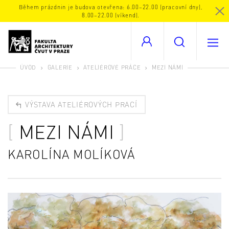
Během prázdnin je budova otevřena: 6.00–22.00 (pracovní dny),
8.00–22.00 (víkend).
ÚVOD
GALERIE
ATELIÉROVÉ PRÁCE
MEZI NÁMI
VÝSTAVA ATELIÉROVÝCH PRACÍ
MEZI NÁMI
KAROLÍNA MOLÍKOVÁ