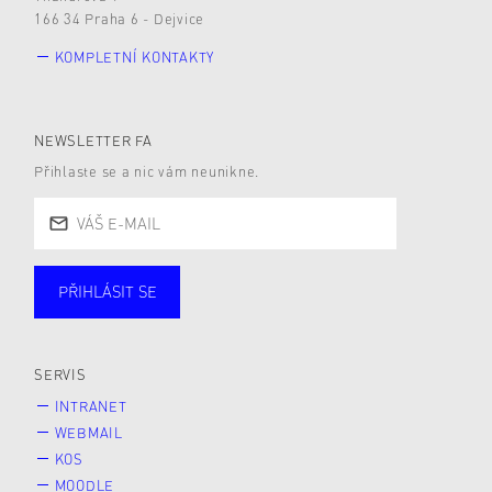
166 34 Praha 6 - Dejvice
KOMPLETNÍ KONTAKTY
NEWSLETTER FA
Přihlaste se a nic vám neunikne.
PŘIHLÁSIT SE
Studující
Zaměstnané
Alumni
Veřejnost
Zájemce* kyně o studium
SERVIS
INTRANET
WEBMAIL
KOS
MOODLE