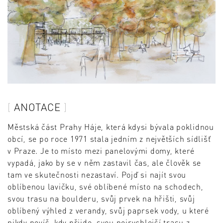
ANOTACE
Městská část Prahy Háje, která kdysi bývala poklidnou
obcí, se po roce 1971 stala jedním z největších sídlišť
v Praze. Je to místo mezi panelovými domy, které
vypadá, jako by se v něm zastavil čas, ale člověk se
tam ve skutečnosti nezastaví. Pojď si najít svou
oblíbenou lavičku, své oblíbené místo na schodech,
svou trasu na boulderu, svůj prvek na hřišti, svůj
oblíbený výhled z verandy, svůj paprsek vody, u které
nikdy nevíš, kdy přijde, svou nejrychlejší trasu z