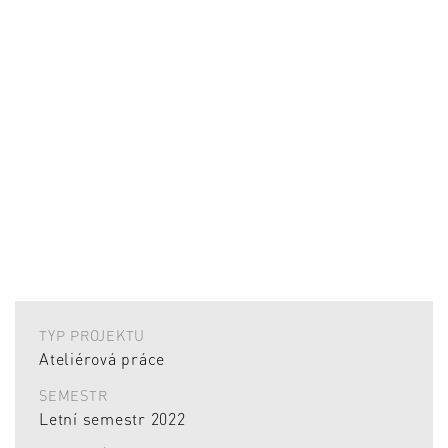
TYP PROJEKTU
Ateliérová práce
SEMESTR
Letní semestr 2022