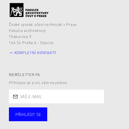
České vysoké učení technické v Praze
Fakulta architektury
Thákurova 9
166 34 Praha 6 - Dejvice
KOMPLETNÍ KONTAKTY
NEWSLETTER FA
Přihlaste se a nic vám neunikne.
PŘIHLÁSIT SE
Studující
Zaměstnané
Alumni
Veřejnost
Zájemce* kyně o studium