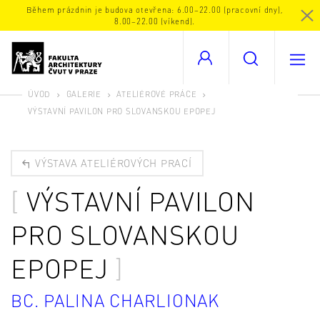
Během prázdnin je budova otevřena: 6.00–22.00 (pracovní dny),
8.00–22.00 (víkend).
ÚVOD
GALERIE
ATELIÉROVÉ PRÁCE
VÝSTAVNÍ PAVILON PRO SLOVANSKOU EPOPEJ
VÝSTAVA ATELIÉROVÝCH PRACÍ
VÝSTAVNÍ PAVILON
PRO SLOVANSKOU
EPOPEJ
BC. PALINA CHARLIONAK