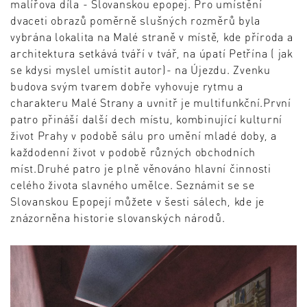
malířova díla - Slovanskou epopej. Pro umístění
dvaceti obrazů poměrně slušných rozměrů byla
vybrána lokalita na Malé straně v místě, kde příroda a
architektura setkává tváří v tvář, na úpatí Petřína ( jak
se kdysi myslel umístit autor)- na Újezdu. Zvenku
budova svým tvarem dobře vyhovuje rytmu a
charakteru Malé Strany a uvnitř je multifunkční.První
patro přináší další dech místu, kombinující kulturní
život Prahy v podobě sálu pro umění mladé doby, a
každodenní život v podobě různých obchodních
míst.Druhé patro je plně věnováno hlavní činnosti
celého života slavného umělce. Seznámit se se
Slovanskou Epopejí můžete v šesti sálech, kde je
znázorněna historie slovanských národů.