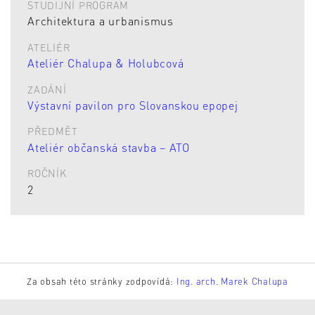
STUDIJNÍ PROGRAM
Architektura a urbanismus
ATELIÉR
Ateliér Chalupa & Holubcová
ZADÁNÍ
Výstavní pavilon pro Slovanskou epopej
PŘEDMĚT
Ateliér občanská stavba – ATO
ROČNÍK
2
Za obsah této stránky zodpovídá:
Ing. arch. Marek Chalupa