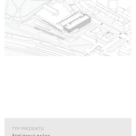
TYP PROJEKTU
Ateliérová práce