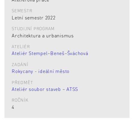
SEMESTR
Letní semestr 2022
STUDIJNÍ PROGRAM
Architektura a urbanismus
ATELIÉR
Ateliér Stempel–Beneš–Šváchová
ZADÁNÍ
Rokycany - ideální město
PŘEDMĚT
Ateliér soubor staveb – ATSS
ROČNÍK
4