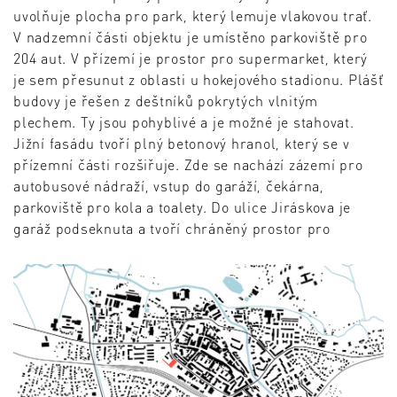
uvolňuje plocha pro park, který lemuje vlakovou trať.
V nadzemní části objektu je umístěno parkoviště pro
204 aut. V přízemí je prostor pro supermarket, který
je sem přesunut z oblasti u hokejového stadionu. Plášť
budovy je řešen z deštníků pokrytých vlnitým
plechem. Ty jsou pohyblivé a je možné je stahovat.
Jižní fasádu tvoří plný betonový hranol, který se v
přízemní části rozšiřuje. Zde se nachází zázemí pro
autobusové nádraží, vstup do garáží, čekárna,
parkoviště pro kola a toalety. Do ulice Jiráskova je
garáž podseknuta a tvoří chráněný prostor pro