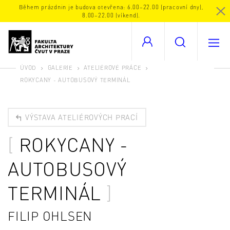
Během prázdnin je budova otevřena: 6.00–22.00 (pracovní dny),
8.00–22.00 (víkend).
ÚVOD
GALERIE
ATELIÉROVÉ PRÁCE
ROKYCANY - AUTOBUSOVÝ TERMINÁL
VÝSTAVA ATELIÉROVÝCH PRACÍ
ROKYCANY -
AUTOBUSOVÝ
TERMINÁL
FILIP OHLSEN