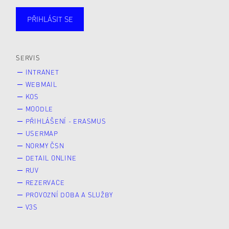
PŘIHLÁSIT SE
Studující
Zaměstnané
Alumni
Veřejnost
Zájemce* kyně o studium
SERVIS
INTRANET
WEBMAIL
KOS
MOODLE
PŘIHLÁŠENÍ - ERASMUS
USERMAP
NORMY ČSN
DETAIL ONLINE
RUV
REZERVACE
PROVOZNÍ DOBA A SLUŽBY
V3S