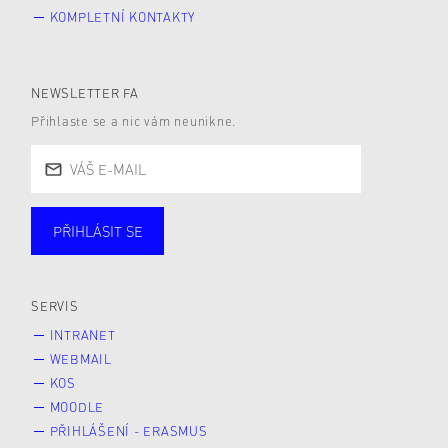
KOMPLETNÍ KONTAKTY
NEWSLETTER FA
Přihlaste se a nic vám neunikne.
PŘIHLÁSIT SE
Studující
Zaměstnané
Alumni
Veřejnost
Zájemce* kyně o studium
SERVIS
INTRANET
WEBMAIL
KOS
MOODLE
PŘIHLÁŠENÍ - ERASMUS