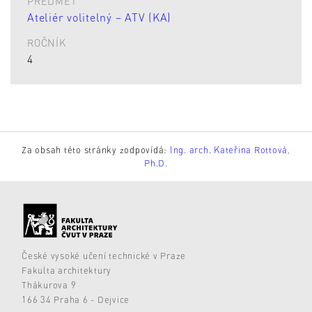
PŘEDMĚT
Ateliér volitelný – ATV (KA)
ROČNÍK
4
Za obsah této stránky zodpovídá:
Ing. arch. Kateřina Rottová,
Ph.D.
České vysoké učení technické v Praze
Fakulta architektury
Thákurova 9
166 34 Praha 6 - Dejvice