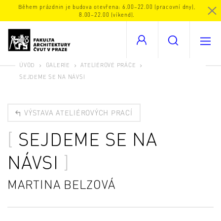
Během prázdnin je budova otevřena: 6.00–22.00 (pracovní dny),
8.00–22.00 (víkend).
ÚVOD
GALERIE
ATELIÉROVÉ PRÁCE
SEJDEME SE NA NÁVSI
VÝSTAVA ATELIÉROVÝCH PRACÍ
SEJDEME SE NA
NÁVSI
MARTINA BELZOVÁ