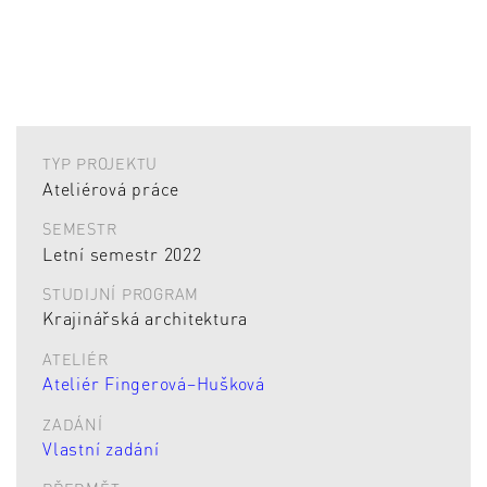
TYP PROJEKTU
Ateliérová práce
SEMESTR
Letní semestr 2022
STUDIJNÍ PROGRAM
Krajinářská architektura
ATELIÉR
Ateliér Fingerová–Hušková
ZADÁNÍ
Vlastní zadání