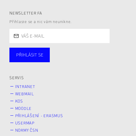
NEWSLETTER FA
Přihlaste se a nic vám neunikne.
PŘIHLÁSIT SE
Studující
Zaměstnané
Alumni
Veřejnost
Zájemce* kyně o studium
SERVIS
INTRANET
WEBMAIL
KOS
MOODLE
PŘIHLÁŠENÍ - ERASMUS
USERMAP
NORMY ČSN