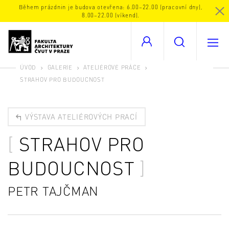
Během prázdnin je budova otevřena: 6.00–22.00 (pracovní dny),
8.00–22.00 (víkend).
ÚVOD
GALERIE
ATELIÉROVÉ PRÁCE
STRAHOV PRO BUDOUCNOST
VÝSTAVA ATELIÉROVÝCH PRACÍ
STRAHOV PRO
BUDOUCNOST
PETR TAJČMAN