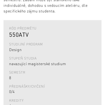
individuálně, dohodou s vedoucím ateliéru, dle
specifického zájmu studenta.
KÓD PŘEDMĚTU
550ATV
STUDIJNÍ PROGRAM
Design
STUPEŇ STUDIA
navazující magisterské studium
SEMESTR
8
PŘEDNÁŠKY/CVIČENÍ
0/4
KREDITY