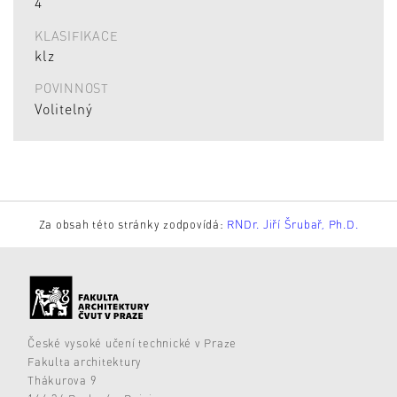
4
KLASIFIKACE
klz
POVINNOST
Volitelný
Za obsah této stránky zodpovídá:
RNDr. Jiří Šrubař, Ph.D.
České vysoké učení technické v Praze
Fakulta architektury
Thákurova 9