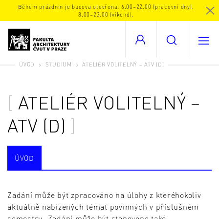
Během prázdnin je budova otevřena: 6.00–22.00 (pracovní dny),
8.00–22.00 (víkend).
ÚVOD
STUDIUM
ATELIÉR VOLITELNÝ – ATV (D)
ATELIÉR VOLITELNÝ –
ATV (D)
ÚVOD
Zadání může být zpracováno na úlohy z kteréhokoliv
aktuálně nabízených témat povinných v příslušném
semestru. Zadání může být stanoveno také