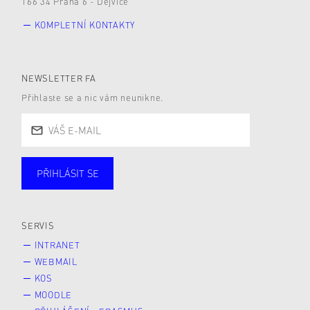
166 34 Praha 6 - Dejvice
KOMPLETNÍ KONTAKTY
NEWSLETTER FA
Přihlaste se a nic vám neunikne.
PŘIHLÁSIT SE
Studující
Zaměstnané
Alumni
Veřejnost
Zájemce* kyně o studium
SERVIS
INTRANET
WEBMAIL
KOS
MOODLE