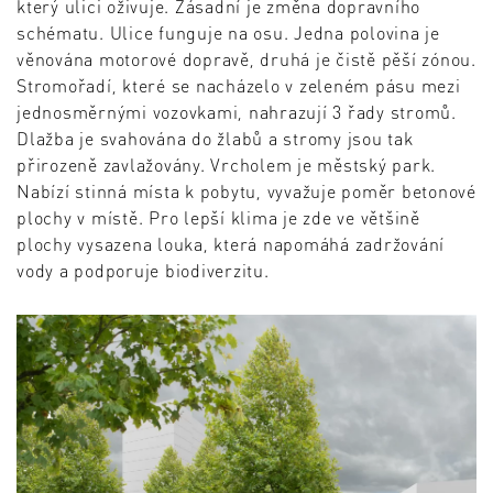
který ulici oživuje. Zásadní je změna dopravního
schématu. Ulice funguje na osu. Jedna polovina je
věnována motorové dopravě, druhá je čistě pěší zónou.
Stromořadí, které se nacházelo v zeleném pásu mezi
jednosměrnými vozovkami, nahrazují 3 řady stromů.
Dlažba je svahována do žlabů a stromy jsou tak
přirozeně zavlažovány. Vrcholem je městský park.
Nabízí stinná místa k pobytu, vyvažuje poměr betonové
plochy v místě. Pro lepší klima je zde ve většině
plochy vysazena louka, která napomáhá zadržování
vody a podporuje biodiverzitu.