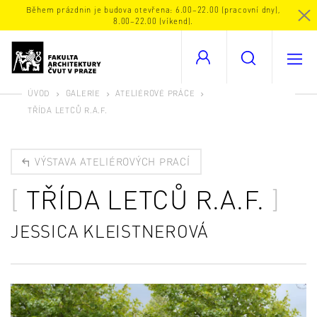
Během prázdnin je budova otevřena: 6.00–22.00 (pracovní dny),
8.00–22.00 (víkend).
ÚVOD
GALERIE
ATELIÉROVÉ PRÁCE
TŘÍDA LETCŮ R.A.F.
VÝSTAVA ATELIÉROVÝCH PRACÍ
TŘÍDA LETCŮ R.A.F.
JESSICA KLEISTNEROVÁ