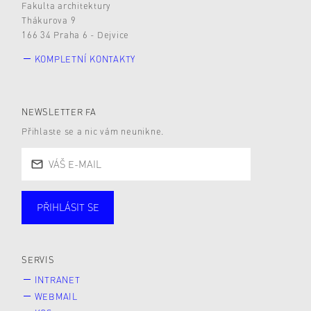
Fakulta architektury
Thákurova 9
166 34 Praha 6 - Dejvice
KOMPLETNÍ KONTAKTY
NEWSLETTER FA
Přihlaste se a nic vám neunikne.
PŘIHLÁSIT SE
Studující
Zaměstnané
Alumni
Veřejnost
Zájemce* kyně o studium
SERVIS
INTRANET
WEBMAIL