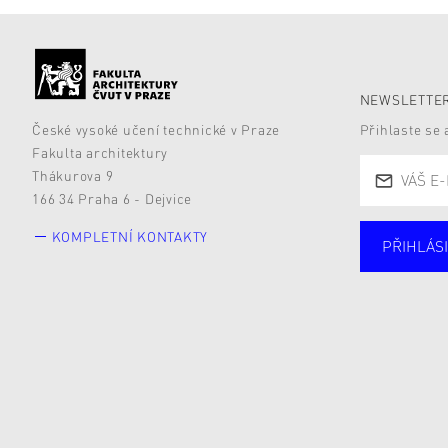
NEWSLETTER
České vysoké učení technické v Praze
Přihlaste se
Fakulta architektury
Thákurova 9
166 34 Praha 6 - Dejvice
KOMPLETNÍ KONTAKTY
PŘIHLÁSI
Studují
Alumni
Zájemc