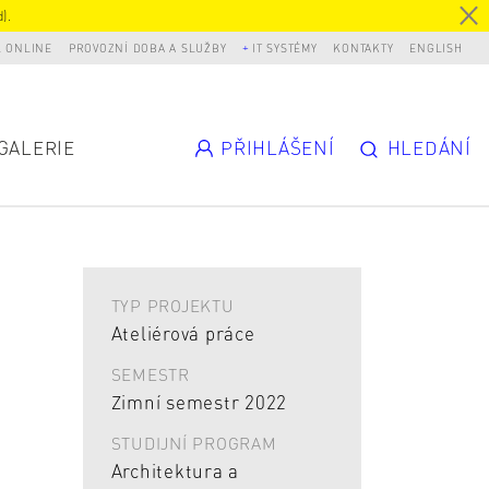
).
L ONLINE
PROVOZNÍ DOBA A SLUŽBY
IT SYSTÉMY
KONTAKTY
ENGLISH
GALERIE
PŘIHLÁŠENÍ
HLEDÁNÍ
TYP PROJEKTU
Ateliérová práce
SEMESTR
Zimní semestr 2022
STUDIJNÍ PROGRAM
Architektura a