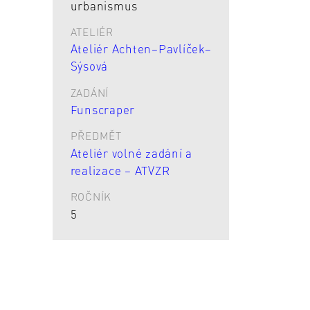
urbanismus
ATELIÉR
Ateliér Achten–Pavlíček–
Sýsová
ZADÁNÍ
Funscraper
PŘEDMĚT
Ateliér volné zadání a
realizace – ATVZR
ROČNÍK
5