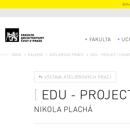
Běhe
FAKULTA
UC
ÚVOD
GALERIE
ATELIÉROVÉ PRÁCE
EDU - PROJECT CROAT
VÝSTAVA ATELIÉROVÝCH PRACÍ
EDU - PROJEC
NIKOLA PLACHÁ