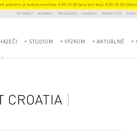
m prázdnin je budova otevřena: 6.00–22.00 (pracovní dny), 8.00–22.00 (víkend
INTRANET
WEBMAIL
PŘIHLÁŠENÍ - ERASMUS
NORMY ČSN
DETAI
HAZEČI
STUDIUM
VÝZKUM
AKTUÁLNĚ
IA
T CROATIA