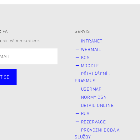
 FA
SERVIS
 a nic vám neunikne.
INTRANET
WEBMAIL
KOS
MOODLE
PŘIHLÁŠENÍ -
T SE
ERASMUS
cí
Zaměstnané
USERMAP
Veřejnost
NORMY ČSN
e* kyně o studium
DETAIL ONLINE
RUV
REZERVACE
PROVOZNÍ DOBA A
SLUŽBY