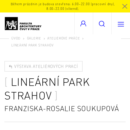
Během prázdnin je budova otevřena: 6.00–22.00 (pracovní dny),
8.00–22.00 (víkend).
ÚVOD
GALERIE
ATELIÉROVÉ PRÁCE
LINEÁRNÍ PARK STRAHOV
VÝSTAVA ATELIÉROVÝCH PRACÍ
LINEÁRNÍ PARK
STRAHOV
FRANZISKA-ROSALIE SOUKUPOVÁ