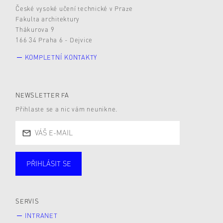
České vysoké učení technické v Praze
Fakulta architektury
Thákurova 9
166 34 Praha 6 - Dejvice
KOMPLETNÍ KONTAKTY
NEWSLETTER FA
Přihlaste se a nic vám neunikne.
PŘIHLÁSIT SE
Studující
Zaměstnané
Alumni
Veřejnost
Zájemce* kyně o studium
SERVIS
INTRANET