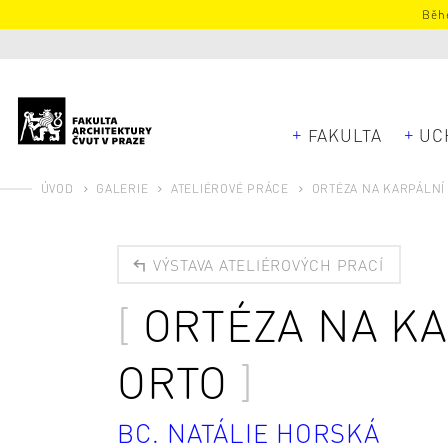
Běhe
FAKULTA
UC
ÚVOD
GALERIE
ATELIÉROVÉ PRÁCE
ORTÉZA NA KARPÁLNÍ
VÝSTAVA ATELIÉROVÝCH PRACÍ
ORTÉZA NA K
ORTO
BC. NATÁLIE HORSKÁ