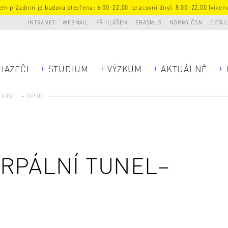
m prázdnin je budova otevřena: 6.00–22.00 (pracovní dny), 8.00–22.00 (víkend
INTRANET
WEBMAIL
PŘIHLÁŠENÍ - ERASMUS
NORMY ČSN
DETAI
HAZEČI
STUDIUM
VÝZKUM
AKTUÁLNĚ
 TUNEL– ORTO
ARPÁLNÍ TUNEL–