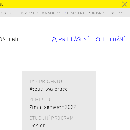
).
L ONLINE
PROVOZNÍ DOBA A SLUŽBY
IT SYSTÉMY
KONTAKTY
ENGLISH
GALERIE
PŘIHLÁŠENÍ
HLEDÁNÍ
TYP PROJEKTU
Ateliérová práce
SEMESTR
Zimní semestr 2022
STUDIJNÍ PROGRAM
Design