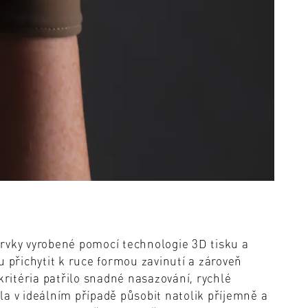
rvky vyrobené pomocí technologie 3D tisku a
u přichytit k ruce formou zavinutí a zároveň
kritéria patřilo snadné nasazování, rychlé
la v ideálním případě působit natolik příjemně a