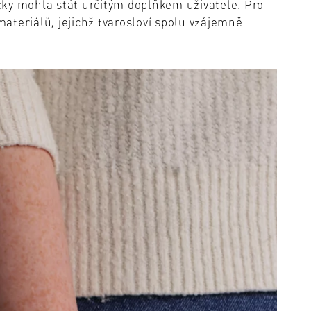
ky mohla stát určitým doplňkem uživatele. Pro
 materiálů, jejichž tvarosloví spolu vzájemně