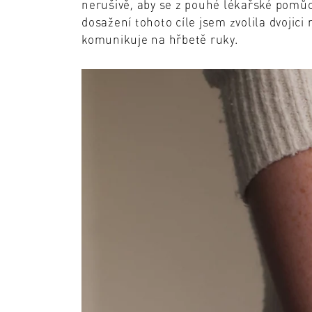
nerušivě, aby se z pouhé lékařské pomůc
dosažení tohoto cíle jsem zvolila dvojici
komunikuje na hřbetě ruky.