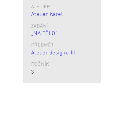
ATELIÉR
Ateliér Karel
ZADÁNÍ
„NA TĚLO“
PŘEDMĚT
Ateliér designu III
ROČNÍK
3