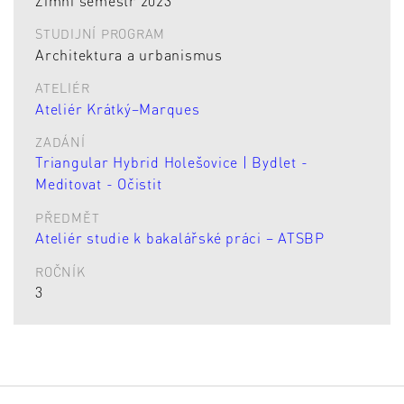
Zimní semestr 2023
STUDIJNÍ PROGRAM
Architektura a urbanismus
ATELIÉR
Ateliér Krátký–Marques
ZADÁNÍ
Triangular Hybrid Holešovice | Bydlet -
Meditovat - Očistit
PŘEDMĚT
Ateliér studie k bakalářské práci – ATSBP
ROČNÍK
3