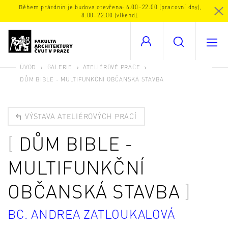
Během prázdnin je budova otevřena: 6.00–22.00 (pracovní dny),
8.00–22.00 (víkend).
ÚVOD
GALERIE
ATELIÉROVÉ PRÁCE
DŮM BIBLE - MULTIFUNKČNÍ OBČANSKÁ STAVBA
VÝSTAVA ATELIÉROVÝCH PRACÍ
DŮM BIBLE -
MULTIFUNKČNÍ
OBČANSKÁ STAVBA
BC. ANDREA ZATLOUKALOVÁ