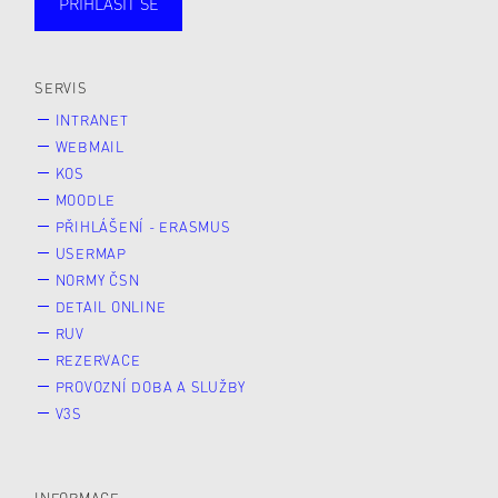
PŘIHLÁSIT SE
Studující
Zaměstnané
Alumni
Veřejnost
Zájemce* kyně o studium
SERVIS
INTRANET
WEBMAIL
KOS
MOODLE
PŘIHLÁŠENÍ - ERASMUS
USERMAP
NORMY ČSN
DETAIL ONLINE
RUV
REZERVACE
PROVOZNÍ DOBA A SLUŽBY
V3S
INFORMACE