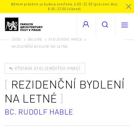
Během prázdnin je budova otevřena: 6.00–22.00 (pracovní dny),
8.00–22.00 (víkend).
ÚVOD
GALERIE
ATELIÉROVÉ PRÁCE
REZIDENČNÍ BYDLENÍ NA LETNÉ
VÝSTAVA ATELIÉROVÝCH PRACÍ
REZIDENČNÍ BYDLENÍ
NA LETNÉ
BC. RUDOLF HABLE