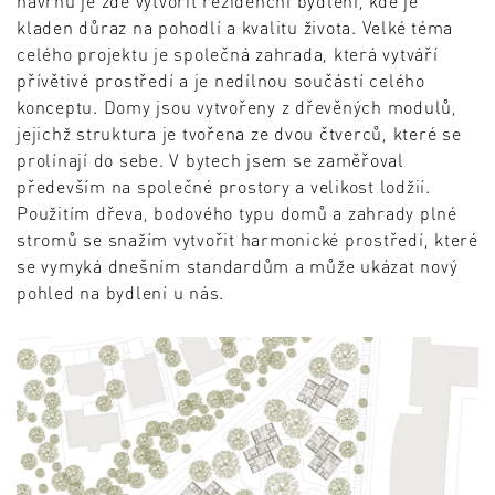
návrhu je zde vytvořit rezidenční bydlení, kde je
kladen důraz na pohodlí a kvalitu života. Velké téma
celého projektu je společná zahrada, která vytváří
přívětivé prostředí a je nedílnou součástí celého
konceptu. Domy jsou vytvořeny z dřevěných modulů,
jejichž struktura je tvořena ze dvou čtverců, které se
prolínají do sebe. V bytech jsem se zaměřoval
především na společné prostory a velikost lodžií.
Použitím dřeva, bodového typu domů a zahrady plné
stromů se snažím vytvořit harmonické prostředí, které
se vymyká dnešním standardům a může ukázat nový
pohled na bydlení u nás.