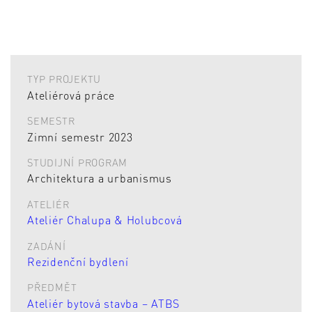
TYP PROJEKTU
Ateliérová práce
SEMESTR
Zimní semestr 2023
STUDIJNÍ PROGRAM
Architektura a urbanismus
ATELIÉR
Ateliér Chalupa & Holubcová
ZADÁNÍ
Rezidenční bydlení
PŘEDMĚT
Ateliér bytová stavba – ATBS