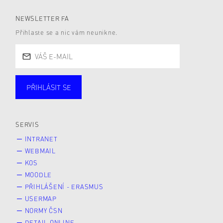
NEWSLETTER FA
Přihlaste se a nic vám neunikne.
PŘIHLÁSIT SE
Studující
Zaměstnané
Alumni
Veřejnost
Zájemce* kyně o studium
SERVIS
INTRANET
WEBMAIL
KOS
MOODLE
PŘIHLÁŠENÍ - ERASMUS
USERMAP
NORMY ČSN
DETAIL ONLINE