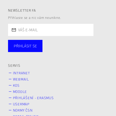
NEWSLETTER FA
Přihlaste se a nic vám neunikne.
PŘIHLÁSIT SE
Studující
Zaměstnané
Alumni
Veřejnost
Zájemce* kyně o studium
SERVIS
INTRANET
WEBMAIL
KOS
MOODLE
PŘIHLÁŠENÍ - ERASMUS
USERMAP
NORMY ČSN