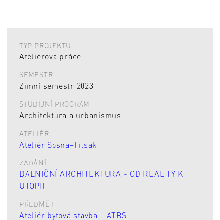
TYP PROJEKTU
Ateliérová práce
SEMESTR
Zimní semestr 2023
STUDIJNÍ PROGRAM
Architektura a urbanismus
ATELIÉR
Ateliér Sosna–Filsak
ZADÁNÍ
DÁLNIČNÍ ARCHITEKTURA - OD REALITY K
UTOPII
PŘEDMĚT
Ateliér bytová stavba – ATBS