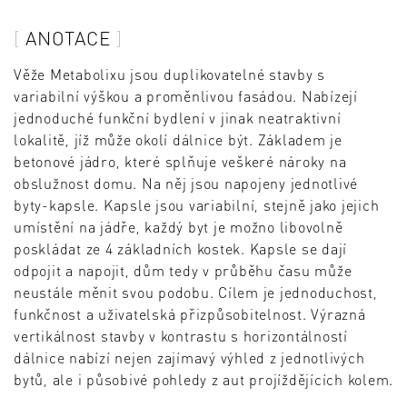
ANOTACE
Věže Metabolixu jsou duplikovatelné stavby s
variabilní výškou a proměnlivou fasádou. Nabízejí
jednoduché funkční bydlení v jinak neatraktivní
lokalitě, jíž může okolí dálnice být. Základem je
betonové jádro, které splňuje veškeré nároky na
obslužnost domu. Na něj jsou napojeny jednotlivé
byty-kapsle. Kapsle jsou variabilní, stejně jako jejich
umístění na jádře, každý byt je možno libovolně
poskládat ze 4 základních kostek. Kapsle se dají
odpojit a napojit, dům tedy v průběhu času může
neustále měnit svou podobu. Cílem je jednoduchost,
funkčnost a uživatelská přizpůsobitelnost. Výrazná
vertikálnost stavby v kontrastu s horizontálností
dálnice nabízí nejen zajímavý výhled z jednotlivých
bytů, ale i působivé pohledy z aut projíždějících kolem.