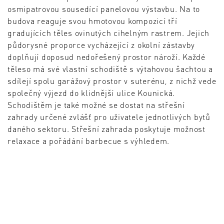
osmipatrovou sousedící panelovou výstavbu. Na to
budova reaguje svou hmotovou kompozicí tří
gradujících těles ovinutých cihelným rastrem. Jejich
půdorysné proporce vycházející z okolní zástavby
doplňují doposud nedořešený prostor nároží. Každé
těleso má své vlastní schodiště s výtahovou šachtou a
sdílejí spolu garážový prostor v suterénu, z nichž vede
společný výjezd do klidnější ulice Kounická.
Schodištěm je také možné se dostat na střešní
zahrady určené zvlášť pro uživatele jednotlivých bytů
daného sektoru. Střešní zahrada poskytuje možnost
relaxace a pořádání barbecue s výhledem.