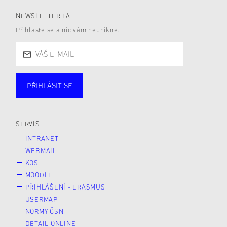
NEWSLETTER FA
Přihlaste se a nic vám neunikne.
PŘIHLÁSIT SE
Studující
Zaměstnané
Alumni
Veřejnost
Zájemce* kyně o studium
SERVIS
INTRANET
WEBMAIL
KOS
MOODLE
PŘIHLÁŠENÍ - ERASMUS
USERMAP
NORMY ČSN
DETAIL ONLINE