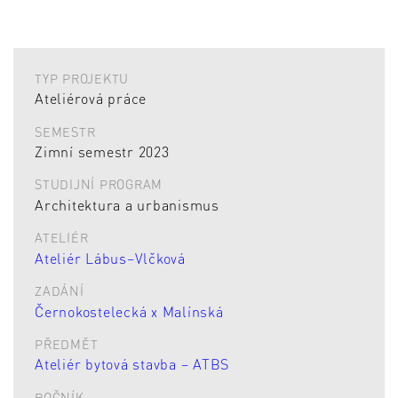
TYP PROJEKTU
Ateliérová práce
SEMESTR
Zimní semestr 2023
STUDIJNÍ PROGRAM
Architektura a urbanismus
ATELIÉR
Ateliér Lábus–Vlčková
ZADÁNÍ
Černokostelecká x Malínská
PŘEDMĚT
Ateliér bytová stavba – ATBS
ROČNÍK