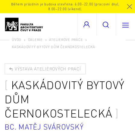
Během prázdnin je budova otevřena: 6.00–22.00 (pracovní dny),
8.00–22.00 (víkend).
ÚVOD
GALERIE
ATELIÉROVÉ PRÁCE
KASKÁDOVITÝ BYTOVÝ DŮM ČERNOKOSTELECKÁ
VÝSTAVA ATELIÉROVÝCH PRACÍ
KASKÁDOVITÝ BYTOVÝ
DŮM
ČERNOKOSTELECKÁ
BC. MATĚJ SVÁROVSKÝ