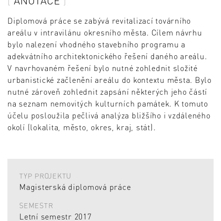
ANOTACE
Diplomová práce se zabývá revitalizací továrního
areálu v intravilánu okresního města. Cílem návrhu
bylo nalezení vhodného stavebního programu a
adekvátního architektonického řešení daného areálu.
V navrhovaném řešení bylo nutné zohlednit složité
urbanistické začlenění areálu do kontextu města. Bylo
nutné zároveň zohlednit zapsání některých jeho částí
na seznam nemovitých kulturních památek. K tomuto
účelu posloužila pečlivá analýza bližšího i vzdáleného
okolí (lokalita, město, okres, kraj, stát).
TYP PROJEKTU
Magisterská diplomová práce
SEMESTR
Letní semestr 2017