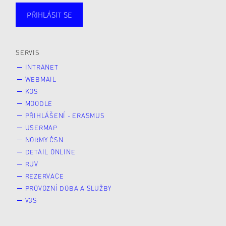
PŘIHLÁSIT SE
Studující
Zaměstnané
Alumni
Veřejnost
Zájemce* kyně o studium
SERVIS
INTRANET
WEBMAIL
KOS
MOODLE
PŘIHLÁŠENÍ - ERASMUS
USERMAP
NORMY ČSN
DETAIL ONLINE
RUV
REZERVACE
PROVOZNÍ DOBA A SLUŽBY
V3S