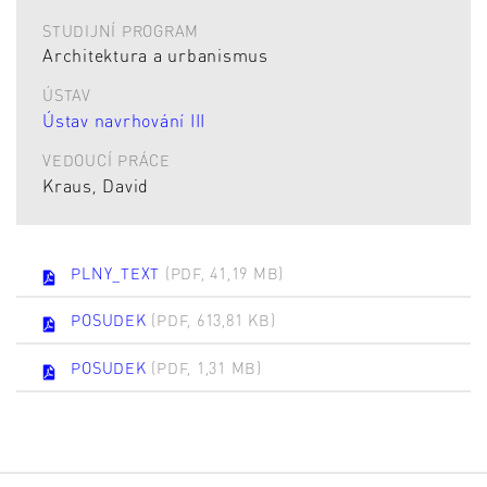
STUDIJNÍ PROGRAM
Architektura a urbanismus
ÚSTAV
Ústav navrhování III
VEDOUCÍ PRÁCE
Kraus, David
PLNY_TEXT
(PDF, 41,19 MB)
POSUDEK
(PDF, 613,81 KB)
POSUDEK
(PDF, 1,31 MB)