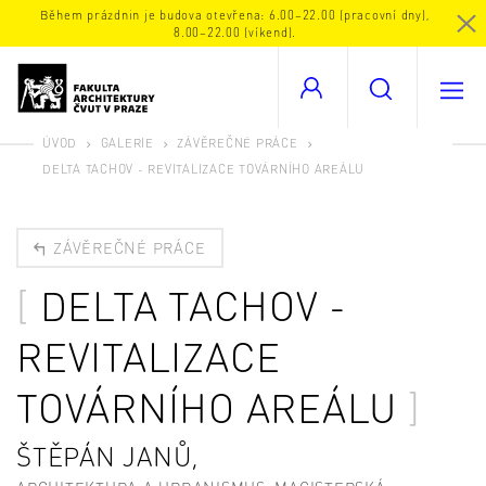
Během prázdnin je budova otevřena: 6.00–22.00 (pracovní dny),
8.00–22.00 (víkend).
ÚVOD
GALERIE
ZÁVĚREČNÉ PRÁCE
DELTA TACHOV - REVITALIZACE TOVÁRNÍHO AREÁLU
ZÁVĚREČNÉ PRÁCE
DELTA TACHOV -
REVITALIZACE
TOVÁRNÍHO AREÁLU
ŠTĚPÁN JANŮ,