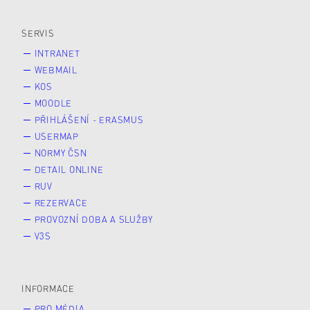
Veřejnost
Zájemce* kyně o studium
SERVIS
INTRANET
WEBMAIL
KOS
MOODLE
PŘIHLÁŠENÍ - ERASMUS
USERMAP
NORMY ČSN
DETAIL ONLINE
RUV
REZERVACE
PROVOZNÍ DOBA A SLUŽBY
V3S
INFORMACE
PRO MÉDIA