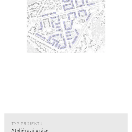
TYP PROJEKTU
Ateliérová práce