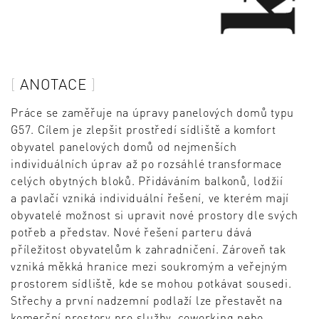
ANOTACE
Práce se zaměřuje na úpravy panelových domů typu
G57. Cílem je zlepšit prostředí sídliště a komfort
obyvatel panelových domů od nejmenších
individuálních úprav až po rozsáhlé transformace
celých obytných bloků. Přidáváním balkonů, lodžií
a pavlačí vzniká individuální řešení, ve kterém mají
obyvatelé možnost si upravit nové prostory dle svých
potřeb a představ. Nové řešení parteru dává
příležitost obyvatelům k zahradničení. Zároveň tak
vzniká měkká hranice mezi soukromým a veřejným
prostorem sídliště, kde se mohou potkávat sousedi.
Střechy a první nadzemní podlaží lze přestavět na
komerční prostory pro služby, coworking nebo