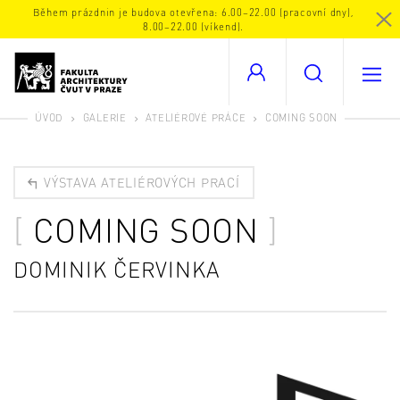
Během prázdnin je budova otevřena: 6.00–22.00 (pracovní dny),
8.00–22.00 (víkend).
ÚVOD
GALERIE
ATELIÉROVÉ PRÁCE
COMING SOON
VÝSTAVA ATELIÉROVÝCH PRACÍ
COMING SOON
DOMINIK ČERVINKA