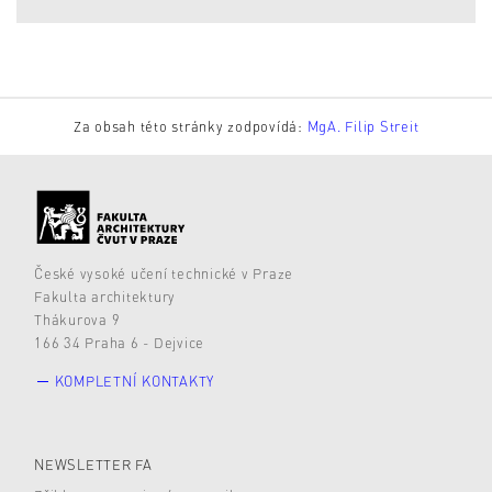
Za obsah této stránky zodpovídá:
MgA. Filip Streit
České vysoké učení technické v Praze
Fakulta architektury
Thákurova 9
166 34 Praha 6 - Dejvice
KOMPLETNÍ KONTAKTY
NEWSLETTER FA