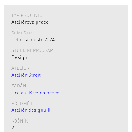
TYP PROJEKTU
Ateliérová práce
SEMESTR
Letní semestr 2024
STUDIJNÍ PROGRAM
Design
ATELIÉR
Ateliér Streit
ZADÁNÍ
Projekt Krásná práce
PŘEDMĚT
Ateliér designu II
ROČNÍK
2