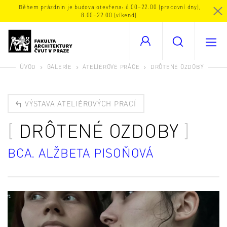
Během prázdnin je budova otevřena: 6.00–22.00 (pracovní dny),
8.00–22.00 (víkend).
ÚVOD
GALERIE
ATELIÉROVÉ PRÁCE
DRÔTENÉ OZDOBY
VÝSTAVA ATELIÉROVÝCH PRACÍ
DRÔTENÉ OZDOBY
BCA. ALŽBETA PISOŇOVÁ