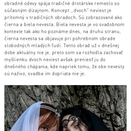
obradné odevy spája tradičné drotárske remeslo so
súčasným dizajnom. Koncept ,,dvoch” neviest je
prítomný v tradičných obradoch. Sú zobrazované ako
čierna a biela nevesta. Biela nevesta je vo svadobnom
kontexte tak ako ho poznáme dnes, na druhú stranu,
čierna nevesta sa objavuje pri pohrebnom obrade
slobodných mladých ľudí. Tento obrad už v dnešnej
dobe aktuálny nie je, preto som sa rozhodla zachovať
myšlienku dvoch neviest avšak preniesť ju do
dnešného chápania, kde napriek tomu, že obe nevesty
sú naživo, svadba im dopriata nie je.