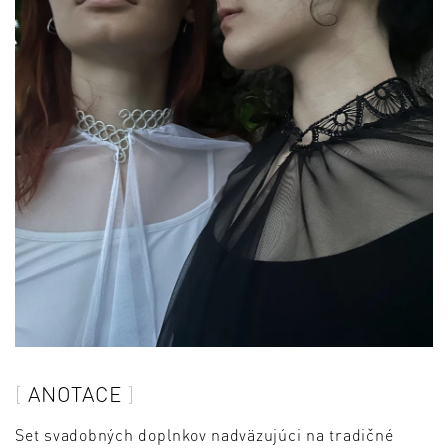
ANOTACE
Set svadobných doplnkov nadväzujúci na tradičné