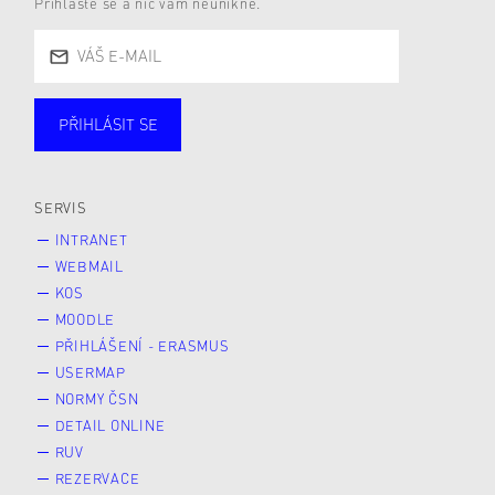
Přihlaste se a nic vám neunikne.
PŘIHLÁSIT SE
Studující
Zaměstnané
Alumni
Veřejnost
Zájemce* kyně o studium
SERVIS
INTRANET
WEBMAIL
KOS
MOODLE
PŘIHLÁŠENÍ - ERASMUS
USERMAP
NORMY ČSN
DETAIL ONLINE
RUV
REZERVACE