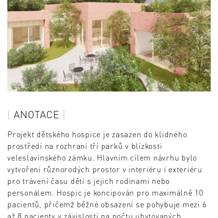
ANOTACE
Projekt dětského hospice je zasazen do klidného
prostředí na rozhraní tří parků v blízkosti
veleslavínského zámku. Hlavním cílem návrhu bylo
vytvoření různorodých prostor v interiéru i exteriéru
pro trávení času dětí s jejich rodinami nebo
personálem. Hospic je koncipován pro maximálně 10
pacientů, přičemž běžné obsazení se pohybuje mezi 6
až 8 pacienty v závislosti na počtu ubytovaných