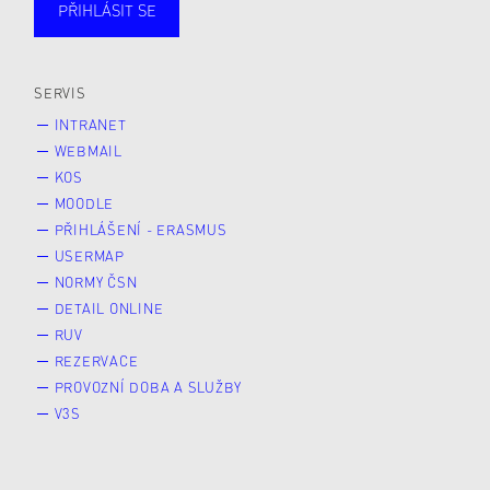
PŘIHLÁSIT SE
Studující
Zaměstnané
Alumni
Veřejnost
Zájemce* kyně o studium
SERVIS
INTRANET
WEBMAIL
KOS
MOODLE
PŘIHLÁŠENÍ - ERASMUS
USERMAP
NORMY ČSN
DETAIL ONLINE
RUV
REZERVACE
PROVOZNÍ DOBA A SLUŽBY
V3S