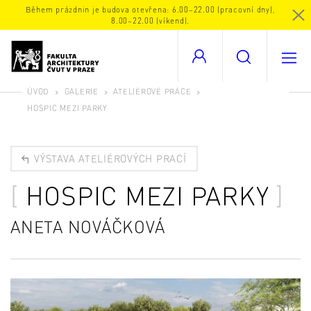
Během prázdnin je budova otevřena: 6.00–22.00 (pracovní dny),
8.00–22.00 (víkend).
ÚVOD
GALERIE
ATELIÉROVÉ PRÁCE
HOSPIC MEZI PARKY
VÝSTAVA ATELIÉROVÝCH PRACÍ
HOSPIC MEZI PARKY
ANETA NOVÁČKOVÁ