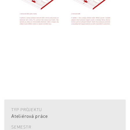
TYP PROJEKTU
Ateliérová práce
SEMESTR