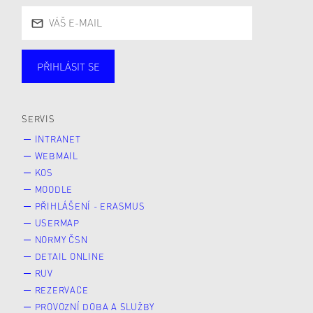
PŘIHLÁSIT SE
Studující
Zaměstnané
Alumni
Veřejnost
Zájemce* kyně o studium
SERVIS
INTRANET
WEBMAIL
KOS
MOODLE
PŘIHLÁŠENÍ - ERASMUS
USERMAP
NORMY ČSN
DETAIL ONLINE
RUV
REZERVACE
PROVOZNÍ DOBA A SLUŽBY