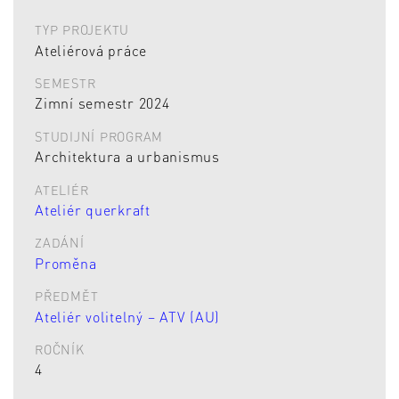
TYP PROJEKTU
Ateliérová práce
SEMESTR
Zimní semestr 2024
STUDIJNÍ PROGRAM
Architektura a urbanismus
ATELIÉR
Ateliér querkraft
ZADÁNÍ
Proměna
PŘEDMĚT
Ateliér volitelný – ATV (AU)
ROČNÍK
4