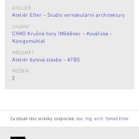
ATELIÉR
Ateliér Efler – Studio vernakulární architektury
ZADÁNÍ
CHKO Krušné hory (Měděnec – Kovářská –
Königsmühle)
PŘEDMĚT
Ateliér bytová stavba – ATBS
ROČNÍK
2
Za obsah této stránky zodpovídá:
doc. Ing. arch. Tomáš Efler