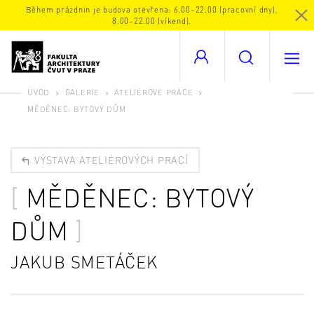
Během prázdnin je budova otevřena: 6.00–22.00 (pracovní dny),
8.00–22.00 (víkend).
ÚVOD
GALERIE
ATELIÉROVÉ PRÁCE
MĚDĚNEC: BYTOVÝ DŮM
VÝSTAVA ATELIÉROVÝCH PRACÍ
MĚDĚNEC: BYTOVÝ
DŮM
JAKUB SMETÁČEK