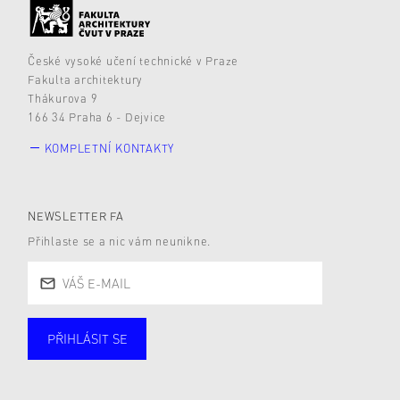
České vysoké učení technické v Praze
Fakulta architektury
Thákurova 9
166 34 Praha 6 - Dejvice
KOMPLETNÍ KONTAKTY
NEWSLETTER FA
Přihlaste se a nic vám neunikne.
PŘIHLÁSIT SE
Studující
Zaměstnané
Alumni
Veřejnost
Zájemce* kyně o studium