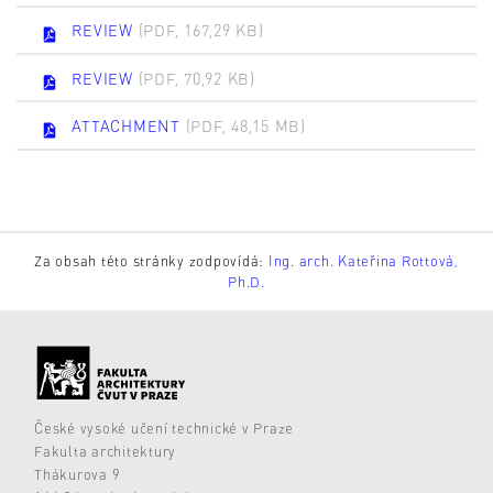
REVIEW
(PDF, 167,29 KB)
REVIEW
(PDF, 70,92 KB)
ATTACHMENT
(PDF, 48,15 MB)
Za obsah této stránky zodpovídá:
Ing. arch. Kateřina Rottová,
Ph.D.
České vysoké učení technické v Praze
Fakulta architektury
Thákurova 9