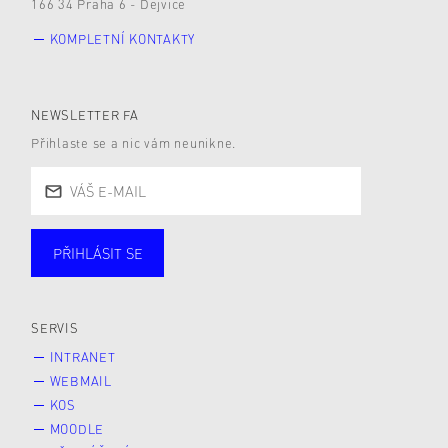
166 34 Praha 6 - Dejvice
KOMPLETNÍ KONTAKTY
NEWSLETTER FA
Přihlaste se a nic vám neunikne.
PŘIHLÁSIT SE
Studující
Zaměstnané
Alumni
Veřejnost
Zájemce* kyně o studium
SERVIS
INTRANET
WEBMAIL
KOS
MOODLE