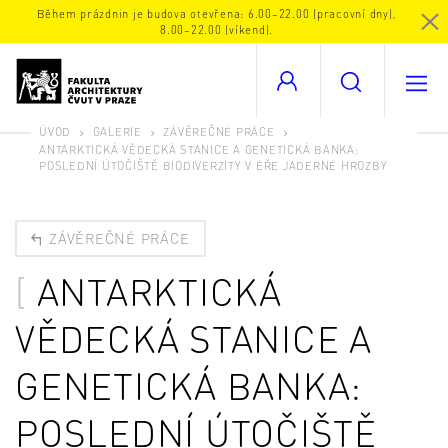
Během prázdnin je budova otevřena: 6.00–22.00 (pracovní dny),
8.00–22.00 (víkend).
ÚVOD
GALERIE
ZÁVĚREČNÉ PRÁCE
ANTARKTICKÁ VĚDECKÁ STANICE A GENETICKÁ BANKA:
POSLEDNÍ ÚTOČIŠTĚ BIODIVERZITY V ÉŘE JADERNÉ HROZBY
ZÁVĚREČNÉ PRÁCE
ANTARKTICKÁ
VĚDECKÁ STANICE A
GENETICKÁ BANKA:
POSLEDNÍ ÚTOČIŠTĚ