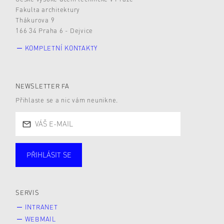
Fakulta architektury
Thákurova 9
166 34 Praha 6 - Dejvice
KOMPLETNÍ KONTAKTY
NEWSLETTER FA
Přihlaste se a nic vám neunikne.
PŘIHLÁSIT SE
Studující
Zaměstnané
Alumni
Veřejnost
Zájemce* kyně o studium
SERVIS
INTRANET
WEBMAIL