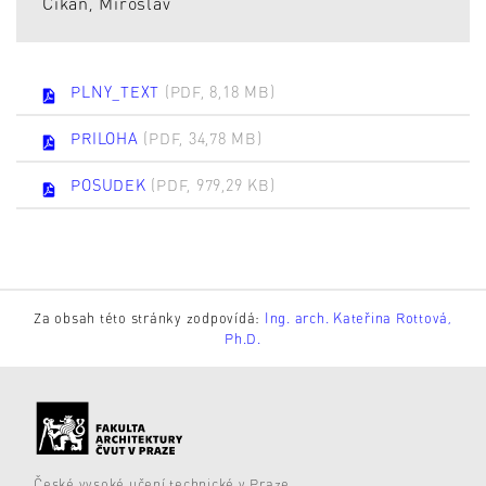
Cikán, Miroslav
PLNY_TEXT
(PDF, 8,18 MB)
PRILOHA
(PDF, 34,78 MB)
POSUDEK
(PDF, 979,29 KB)
Za obsah této stránky zodpovídá:
Ing. arch. Kateřina Rottová,
Ph.D.
České vysoké učení technické v Praze