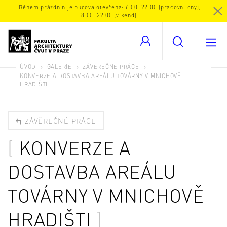
Během prázdnin je budova otevřena: 6.00–22.00 (pracovní dny),
8.00–22.00 (víkend).
ÚVOD
GALERIE
ZÁVĚREČNÉ PRÁCE
KONVERZE A DOSTAVBA AREÁLU TOVÁRNY V MNICHOVĚ
HRADIŠTI
ZÁVĚREČNÉ PRÁCE
KONVERZE A
DOSTAVBA AREÁLU
TOVÁRNY V MNICHOVĚ
HRADIŠTI