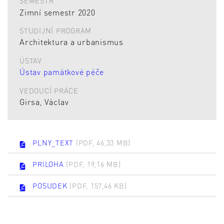
SEMESTR
Zimní semestr 2020
STUDIJNÍ PROGRAM
Architektura a urbanismus
ÚSTAV
Ústav památkové péče
VEDOUCÍ PRÁCE
Girsa, Václav
PLNY_TEXT
(PDF, 46,33 MB)
PRILOHA
(PDF, 19,16 MB)
POSUDEK
(PDF, 157,46 KB)