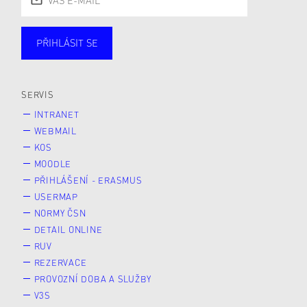
PŘIHLÁSIT SE
Studující
Zaměstnané
Alumni
Veřejnost
Zájemce* kyně o studium
SERVIS
INTRANET
WEBMAIL
KOS
MOODLE
PŘIHLÁŠENÍ - ERASMUS
USERMAP
NORMY ČSN
DETAIL ONLINE
RUV
REZERVACE
PROVOZNÍ DOBA A SLUŽBY
V3S