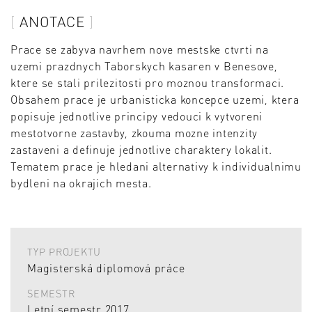
ANOTACE
Prace se zabyva navrhem nove mestske ctvrti na
uzemi prazdnych Taborskych kasaren v Benesove,
ktere se stali prilezitosti pro moznou transformaci.
Obsahem prace je urbanisticka koncepce uzemi, ktera
popisuje jednotlive principy vedouci k vytvoreni
mestotvorne zastavby, zkouma mozne intenzity
zastaveni a definuje jednotlive charaktery lokalit.
Tematem prace je hledani alternativy k individualnimu
bydleni na okrajich mesta.
TYP PROJEKTU
Magisterská diplomová práce
SEMESTR
Letní semestr 2017