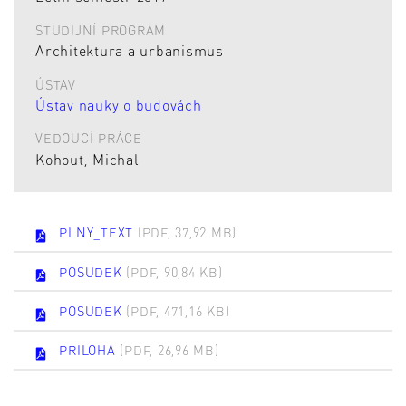
STUDIJNÍ PROGRAM
Architektura a urbanismus
ÚSTAV
Ústav nauky o budovách
VEDOUCÍ PRÁCE
Kohout, Michal
PLNY_TEXT
(PDF, 37,92 MB)
POSUDEK
(PDF, 90,84 KB)
POSUDEK
(PDF, 471,16 KB)
PRILOHA
(PDF, 26,96 MB)