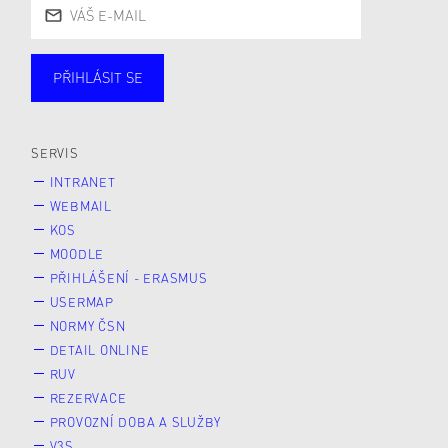
PŘIHLÁSIT SE
Studující
Zaměstnané
Alumni
Veřejnost
Zájemce* kyně o studium
SERVIS
INTRANET
WEBMAIL
KOS
MOODLE
PŘIHLÁŠENÍ - ERASMUS
USERMAP
NORMY ČSN
DETAIL ONLINE
RUV
REZERVACE
PROVOZNÍ DOBA A SLUŽBY
V3S