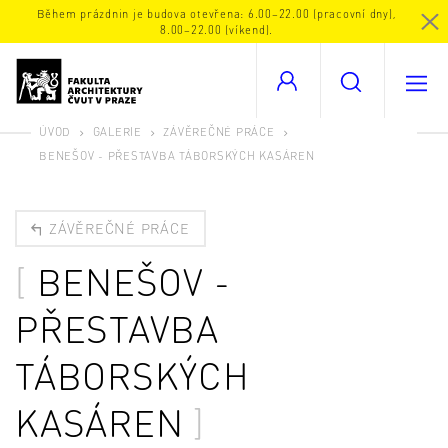
Během prázdnin je budova otevřena: 6.00–22.00 (pracovní dny),
8.00–22.00 (víkend).
ÚVOD
GALERIE
ZÁVĚREČNÉ PRÁCE
BENEŠOV - PŘESTAVBA TÁBORSKÝCH KASÁREN
ZÁVĚREČNÉ PRÁCE
BENEŠOV -
PŘESTAVBA
TÁBORSKÝCH
KASÁREN