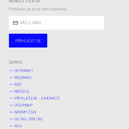
NEWSLETTER FA
Přihlaste se a nic vám neunikne.
PŘIHLÁSIT SE
Studující
Zaměstnané
Alumni
Veřejnost
Zájemce* kyně o studium
SERVIS
INTRANET
WEBMAIL
KOS
MOODLE
PŘIHLÁŠENÍ - ERASMUS
USERMAP
NORMY ČSN
DETAIL ONLINE
RUV