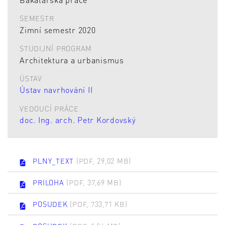
SEMESTR
Zimní semestr 2020
STUDIJNÍ PROGRAM
Architektura a urbanismus
ÚSTAV
Ústav navrhování II
VEDOUCÍ PRÁCE
doc. Ing. arch. Petr Kordovský
PLNY_TEXT
(PDF, 29,02 MB)
PRILOHA
(PDF, 37,69 MB)
POSUDEK
(PDF, 733,71 KB)