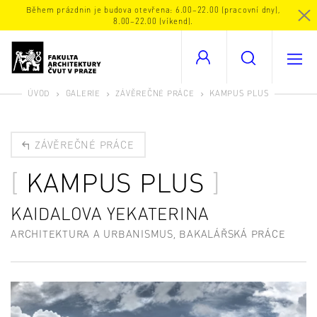
Během prázdnin je budova otevřena: 6.00–22.00 (pracovní dny),
8.00–22.00 (víkend).
ÚVOD
GALERIE
ZÁVĚREČNÉ PRÁCE
KAMPUS PLUS
ZÁVĚREČNÉ PRÁCE
KAMPUS PLUS
KAIDALOVA YEKATERINA
ARCHITEKTURA A URBANISMUS, BAKALÁŘSKÁ PRÁCE