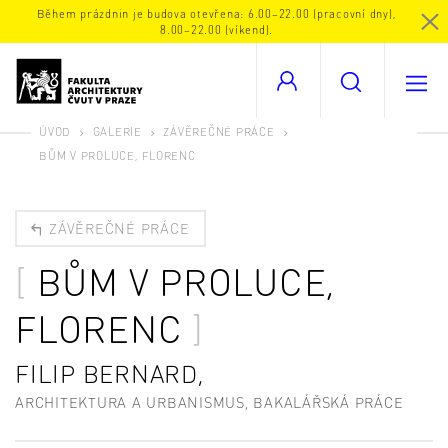
Během prázdnin je budova otevřena: 6.00–22.00 (pracovní dny),
8.00–22.00 (víkend).
ÚVOD
GALERIE
ZÁVĚREČNÉ PRÁCE
BŮM V PROLUCE, FLORENC
ZÁVĚREČNÉ PRÁCE
BŮM V PROLUCE,
FLORENC
FILIP BERNARD,
ARCHITEKTURA A URBANISMUS, BAKALÁŘSKÁ PRÁCE