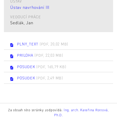
ÚSTAV
Ústav navrhování III
VEDOUCÍ PRÁCE
Sedlák, Jan
PLNY_TEXT
(PDF, 20,02 MB)
PRILOHA
(PDF, 22,03 MB)
POSUDEK
(PDF, 165,79 KB)
POSUDEK
(PDF, 2,49 MB)
Za obsah této stránky zodpovídá:
Ing. arch. Kateřina Rottová,
Ph.D.