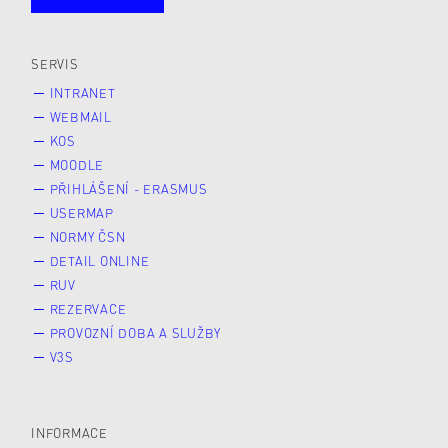
Studující
Zaměstnané
Alumni
Veřejnost
Zájemce* kyně o studium
SERVIS
INTRANET
WEBMAIL
KOS
MOODLE
PŘIHLÁŠENÍ - ERASMUS
USERMAP
NORMY ČSN
DETAIL ONLINE
RUV
REZERVACE
PROVOZNÍ DOBA A SLUŽBY
V3S
INFORMACE